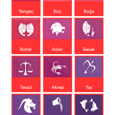
Yengeç
Koç
Boğa
İkizler
Aslan
Başak
Terazi
Akrep
Yay