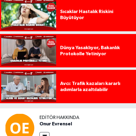
Sıcaklar Hastalık Riskini
Büyütüyor
Dünya Yasaklıyor, Bakanlık
Protokolle Yetiniyor
Avcı: Trafik kazaları kararlı
adımlarla azaltılabilir
EDITÖR HAKKINDA
Onur Evrensel