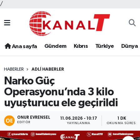
/
Gündem
Kıbrıs
Türkiye
Dünya
Ana sayfa
HABERLER
ADLI HABERLER
Narko Güç
Operasyonu’nda 3 kilo
uyuşturucu ele geçirildi
ONUR EVRENSEL
11.06.2026 - 10:17
1 DK
EDITÖR
YAYINLANMA
OKUNMA SÜRESI