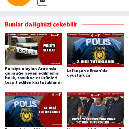
Bunlar da ilginizi çekebilir
Polisiye olaylar: Aracında
Lefkoşa ve Ercan’da
gümrüğe beyan edilmemiş
uyuşturucu
balık, tavuk ve et ürünleri
tespit edilen kişi tutuklandı