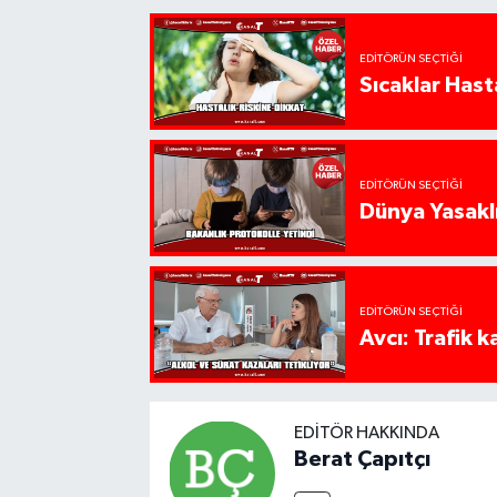
EDITÖRÜN SEÇTIĞI
Sıcaklar Hast
EDITÖRÜN SEÇTIĞI
Dünya Yasaklı
EDITÖRÜN SEÇTIĞI
Avcı: Trafik k
EDITÖR HAKKINDA
Berat Çapıtçı