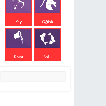
Yay
Oğlak
Kova
Balık