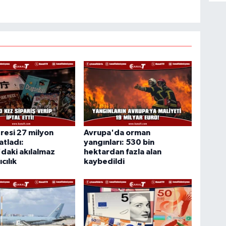
resi 27 milyon
Avrupa'da orman
atladı:
yangınları: 530 bin
daki akılalmaz
hektardan fazla alan
cılık
kaybedildi