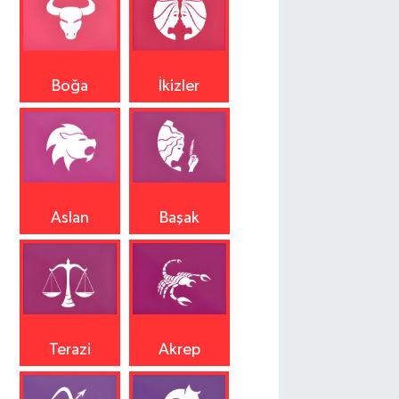
Boğa
İkizler
Aslan
Başak
Terazi
Akrep