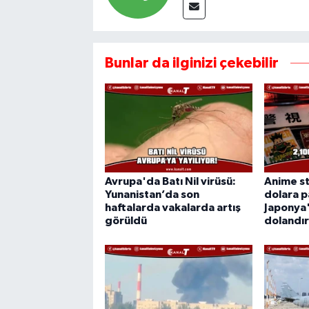
Bunlar da ilginizi çekebilir
Avrupa'da Batı Nil virüsü:
Anime st
Yunanistan’da son
dolara p
haftalarda vakalarda artış
Japonya'
görüldü
dolandırı