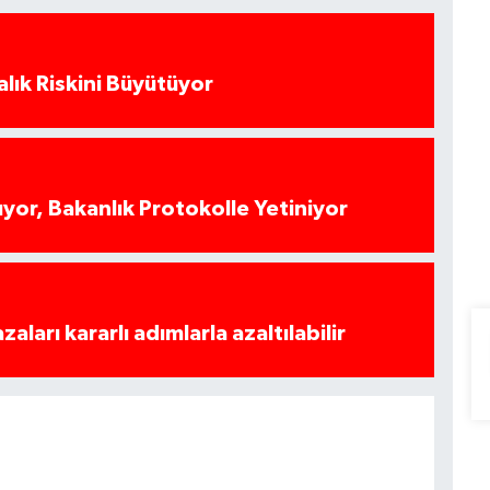
alık Riskini Büyütüyor
yor, Bakanlık Protokolle Yetiniyor
azaları kararlı adımlarla azaltılabilir