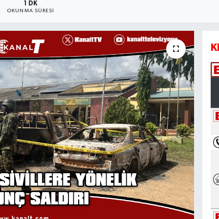
1 DK
OKUNMA SÜRESI
K