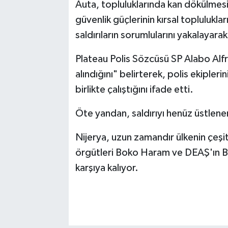
Auta, topluluklarında kan dökülmes
güvenlik güçlerinin kırsal topluluklar
saldırıların sorumlularını yakalayar
Plateau Polis Sözcüsü SP Alabo Alf
alındığını" belirterek, polis ekipleri
birlikte çalıştığını ifade etti.
Öte yandan, saldırıyı henüz üstlene
Nijerya, uzun zamandır ülkenin çeşitl
örgütleri Boko Haram ve DEAŞ'ın Batı
karşıya kalıyor.