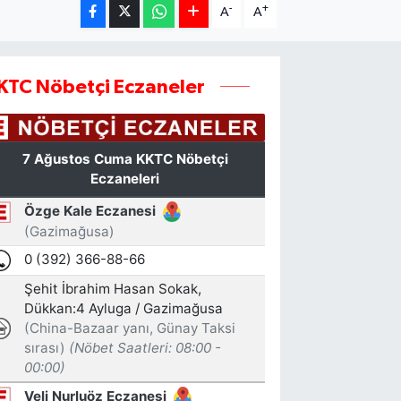
-
+
A
A
KTC Nöbetçi Eczaneler