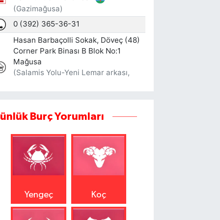
ünlük Burç Yorumları
Yengeç
Koç