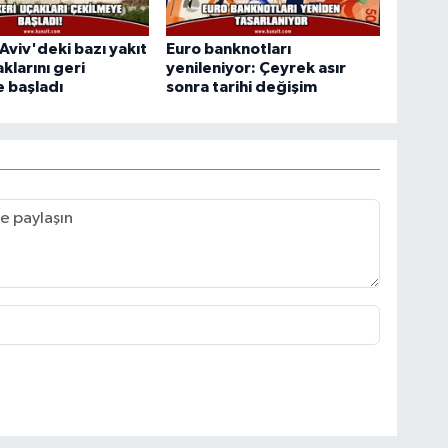
 Aviv'deki bazı yakıt
Euro banknotları
klarını geri
yenileniyor: Çeyrek asır
 başladı
sonra tarihi değişim