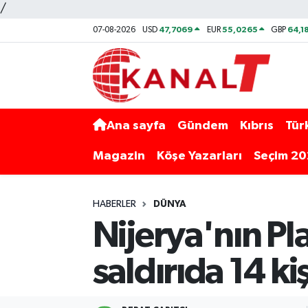
/
47,7069
55,0265
64,1
07-08-2026
USD
EUR
GBP
Ana sayfa
Gündem
Kıbrıs
Tür
Magazin
Köşe Yazarları
Seçim 2
HABERLER
DÜNYA
Nijerya'nın Pl
saldırıda 14 ki