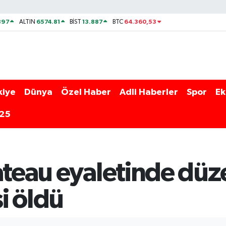
897
6574.81
13.887
64.360,53
ALTIN
BİST
BTC
kiye
Dünya
Özel Haber
Adli Haberler
Spor
Ek
025
ateau eyaletinde düze
şi öldü