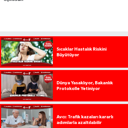
Sıcaklar Hastalık Riskini
Büyütüyor
Dünya Yasaklıyor, Bakanlık
Protokolle Yetiniyor
Avcı: Trafik kazaları kararlı
adımlarla azaltılabilir