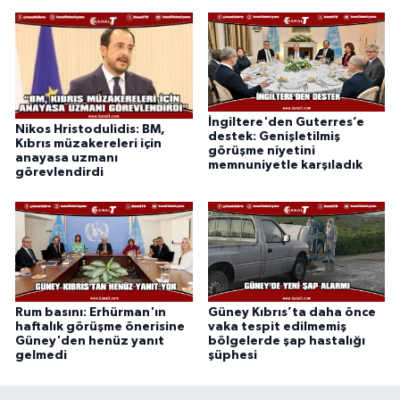
İngiltere'den Guterres’e
Nikos Hristodulidis: BM,
destek: Genişletilmiş
Kıbrıs müzakereleri için
görüşme niyetini
anayasa uzmanı
memnuniyetle karşıladık
görevlendirdi
Rum basını: Erhürman'ın
Güney Kıbrıs’ta daha önce
haftalık görüşme önerisine
vaka tespit edilmemiş
Güney'den henüz yanıt
bölgelerde şap hastalığı
gelmedi
şüphesi