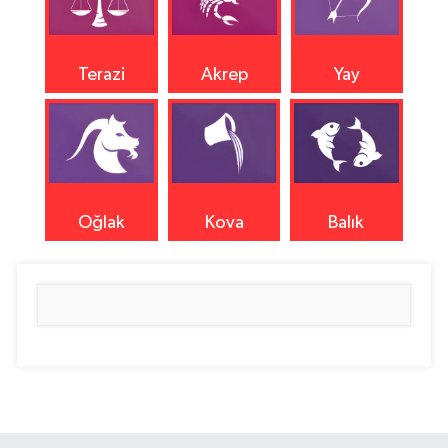
Terazi
Akrep
Yay
Oğlak
Kova
Balık