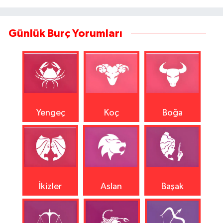
Günlük Burç Yorumları
Yengeç
Koç
Boğa
İkizler
Aslan
Başak