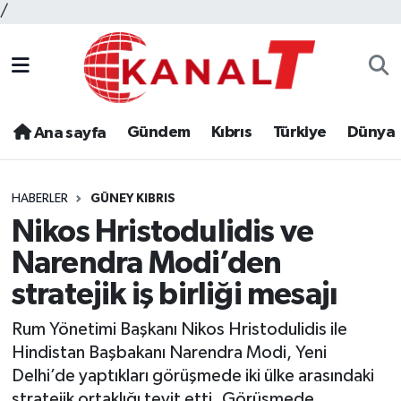
/
Gündem
Kıbrıs
Türkiye
Dünya
Ana sayfa
HABERLER
GÜNEY KIBRIS
Nikos Hristodulidis ve
Narendra Modi’den
stratejik iş birliği mesajı
Rum Yönetimi Başkanı Nikos Hristodulidis ile
Hindistan Başbakanı Narendra Modi, Yeni
Delhi’de yaptıkları görüşmede iki ülke arasındaki
stratejik ortaklığı teyit etti. Görüşmede