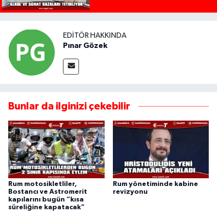
EDITÖR HAKKINDA
Pınar Gözek
Bunlar da ilginizi çekebilir
Rum motosikletliler,
Rum yönetiminde kabine
Bostancı ve Astromerit
revizyonu
kapılarını bugün “kısa
süreliğine kapatacak”