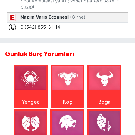
Günlük Burç Yorumları
Yengeç
Koç
Boğa