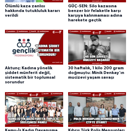
Ölümlü kaza zanlısı
GÜÇ-SEN: Silo kazasına
hakkında tutukluluk kararı
benzer bir felaketle karşı
verildi
karşıya kalınmaması adına
harekete geçtik
Aktunç: Kadına yönelik
30 haftalık, 1 kilo 200 gram
şiddet münferit değil,
doğmuştu: Minik Denkay'ın
sistematik bir toplumsal
mucizevi yaşam savaşı
sorundur
Kamu-İş Kadın Dayanışma
Kıbrıs Türk Polis Mensupları