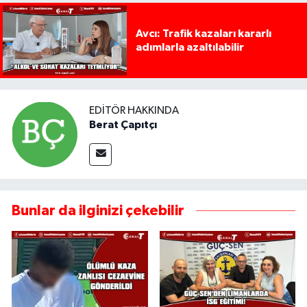
Avcı: Trafik kazaları kararlı
adımlarla azaltılabilir
EDITÖR HAKKINDA
Berat Çapıtçı
Bunlar da ilginizi çekebilir