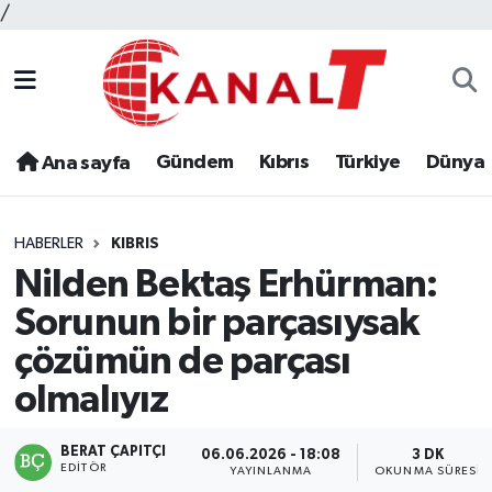
/
Gündem
Kıbrıs
Türkiye
Dünya
Ana sayfa
HABERLER
KIBRIS
Nilden Bektaş Erhürman:
Sorunun bir parçasıysak
çözümün de parçası
olmalıyız
BERAT ÇAPITÇI
06.06.2026 - 18:08
3 DK
EDITÖR
YAYINLANMA
OKUNMA SÜRESI