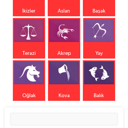
İkizler
Aslan
Başak
Terazi
Akrep
Yay
Oğlak
Kova
Balık