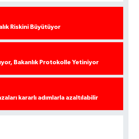
alık Riskini Büyütüyor
yor, Bakanlık Protokolle Yetiniyor
azaları kararlı adımlarla azaltılabilir