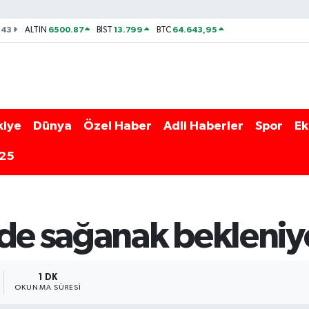
143
6500.87
13.799
64.643,95
ALTIN
BİST
BTC
kiye
Dünya
Özel Haber
Adli Haberler
Spor
Ek
025
nde sağanak bekleniy
1 DK
OKUNMA SÜRESI