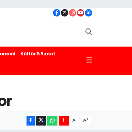
onomi
Kültür&Sanat
or
-
+
A
A