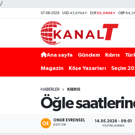
/
47,6704
55,0406
64,2
07-08-2026
USD
EUR
GBP
Ana sayfa
Gündem
Kıbrıs
Tür
Magazin
Köşe Yazarları
Seçim 2
HABERLER
KIBRIS
Öğle saatleri
ONUR EVRENSEL
14.05.2026 - 09:01
EDITÖR
YAYINLANMA