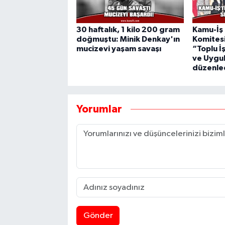
30 haftalık, 1 kilo 200 gram
Kamu-İş
doğmuştu: Minik Denkay'ın
Komitesi
mucizevi yaşam savaşı
“Toplu İ
ve Uygul
düzenle
Yorumlar
Gönder