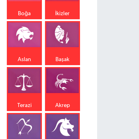
Boğa
İkizler
Aslan
Başak
Terazi
Akrep