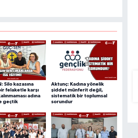
 Silo kazasına
Aktunç: Kadına yönelik
ir felaketle karşı
şiddet münferit değil,
kalınmaması adına
sistematik bir toplumsal
e geçtik
sorundur