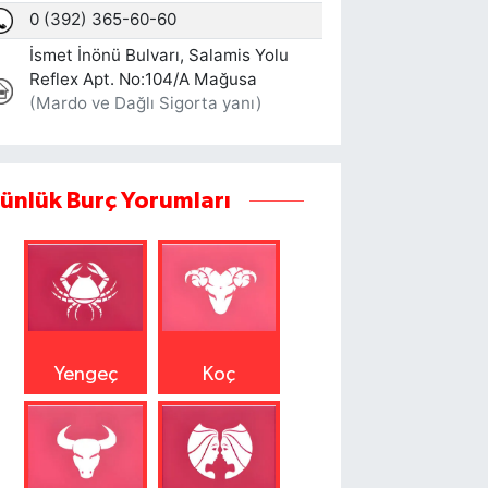
ünlük Burç Yorumları
Yengeç
Koç