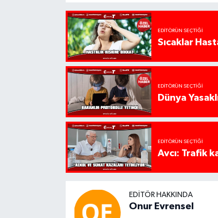
EDITÖRÜN SEÇTIĞI
Sıcaklar Hast
EDITÖRÜN SEÇTIĞI
Dünya Yasaklı
EDITÖRÜN SEÇTIĞI
Avcı: Trafik k
EDITÖR HAKKINDA
Onur Evrensel