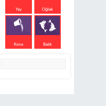
Yay
Oğlak
Kova
Balık