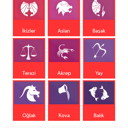
İkizler
Aslan
Başak
Terazi
Akrep
Yay
Oğlak
Kova
Balık