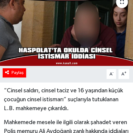
Paylaş
-
+
A
A
“Cinsel saldırı, cinsel taciz ve 16 yaşından küçük
çocuğun cinsel istismarı” suçlarıyla tutuklanan
L.B. mahkemeye çıkarıldı.
Mahkemede mesele ile ilgili olarak şahadet veren
Polis memuru Ali Aydoğanlı zanlı hakkında iddiaları