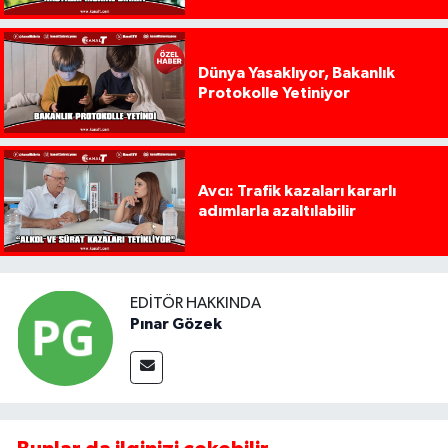
Dünya Yasaklıyor, Bakanlık
Protokolle Yetiniyor
Avcı: Trafik kazaları kararlı
adımlarla azaltılabilir
EDITÖR HAKKINDA
Pınar Gözek