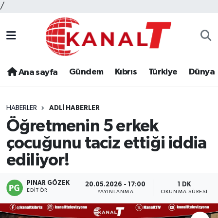
/
Gündem
Kıbrıs
Türkiye
Dünya
Ana sayfa
HABERLER
ADLI HABERLER
Öğretmenin 5 erkek
çocuğunu taciz ettiği iddia
ediliyor!
PINAR GÖZEK
20.05.2026 - 17:00
1 DK
EDITÖR
YAYINLANMA
OKUNMA SÜRESI