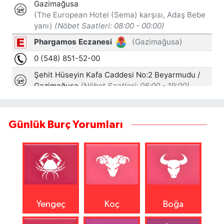
Günlük Burç Yorumları
Yengeç
Koç
Boğa