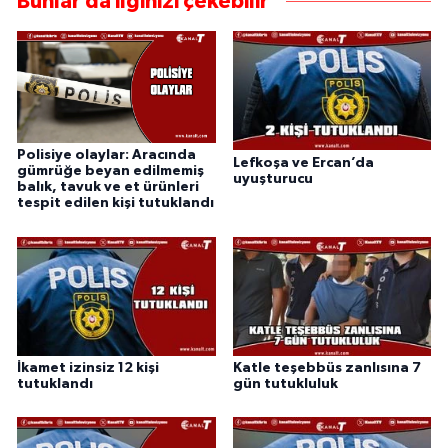
Bunlar da ilginizi çekebilir
Polisiye olaylar: Aracında
Lefkoşa ve Ercan’da
gümrüğe beyan edilmemiş
uyuşturucu
balık, tavuk ve et ürünleri
tespit edilen kişi tutuklandı
İkamet izinsiz 12 kişi
Katle teşebbüs zanlısına 7
tutuklandı
gün tutukluluk