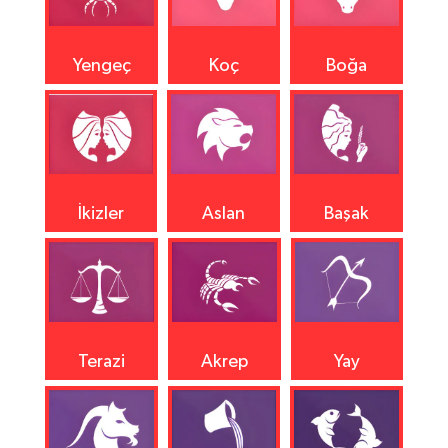
Yengeç
Koç
Boğa
İkizler
Aslan
Başak
Terazi
Akrep
Yay