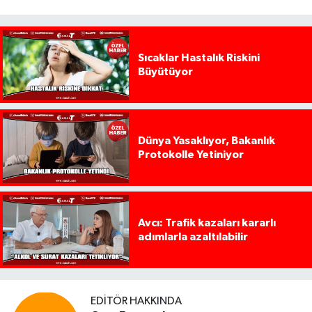
Sıcaklar Hastalık Riskini
Büyütüyor
Dünya Yasaklıyor, Bakanlık
Protokolle Yetiniyor
Avcı: Trafik kazaları kararlı
adımlarla azaltılabilir
EDITÖR HAKKINDA