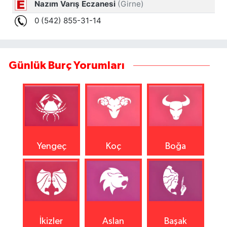
Günlük Burç Yorumları
Yengeç
Koç
Boğa
İkizler
Aslan
Başak