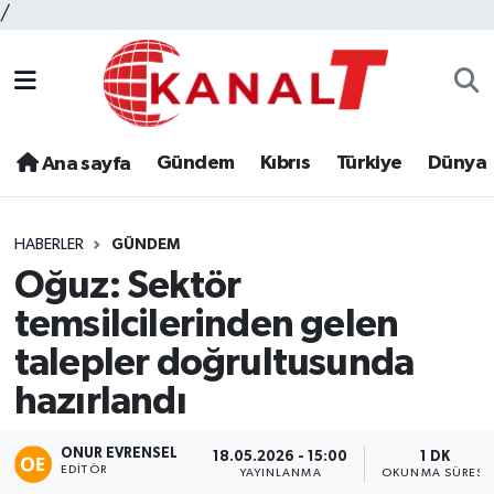
/
Gündem
Kıbrıs
Türkiye
Dünya
Ana sayfa
HABERLER
GÜNDEM
Oğuz: Sektör
temsilcilerinden gelen
talepler doğrultusunda
hazırlandı
ONUR EVRENSEL
18.05.2026 - 15:00
1 DK
EDITÖR
YAYINLANMA
OKUNMA SÜRESI