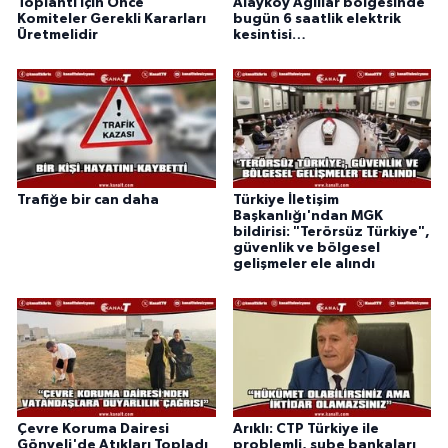
Toplantı İçin Önce
Alayköy Ağıllar bölgesinde
Komiteler Gerekli Kararları
bugün 6 saatlik elektrik
Üretmelidir
kesintisi…
Trafiğe bir can daha
Türkiye İletişim
Başkanlığı'ndan MGK
bildirisi: "Terörsüz Türkiye",
güvenlik ve bölgesel
gelişmeler ele alındı
Çevre Koruma Dairesi
Arıklı: CTP Türkiye ile
Gönyeli'de Atıkları Topladı
problemli, şube bankaları