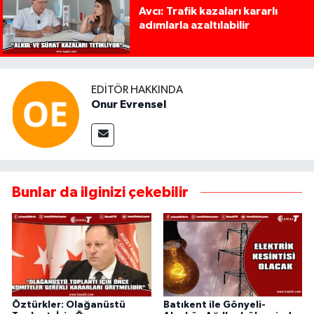
Avcı: Trafik kazaları kararlı
adımlarla azaltılabilir
EDITÖR HAKKINDA
Onur Evrensel
Bunlar da ilginizi çekebilir
Öztürkler: Olağanüstü
Batıkent ile Gönyeli-