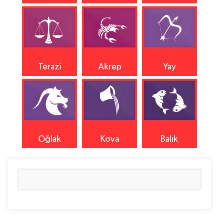
Terazi
Akrep
Yay
Oğlak
Kova
Balık