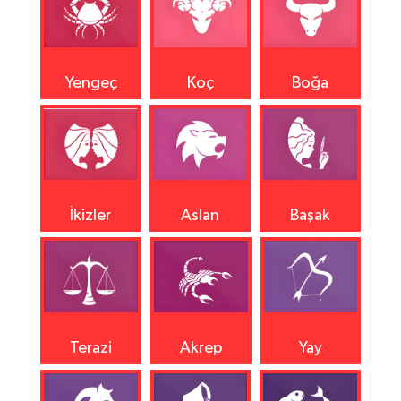
Yengeç
Koç
Boğa
İkizler
Aslan
Başak
Terazi
Akrep
Yay