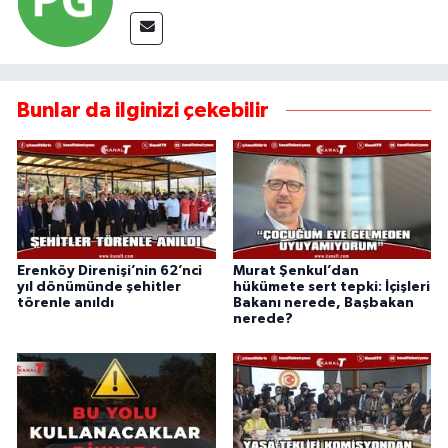
Bunlar da ilginizi çekebilir
Erenköy Direnişi’nin 62’nci
Murat Şenkul’dan
yıl dönümünde şehitler
hükümete sert tepki: İçişleri
törenle anıldı
Bakanı nerede, Başbakan
nerede?