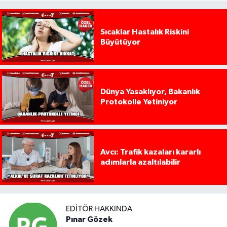
Sıcaklar Hastalık Riskini
Büyütüyor
Dünya Yasaklıyor, Bakanlık
Protokolle Yetiniyor
Avcı: Trafik kazaları kararlı
adımlarla azaltılabilir
EDITÖR HAKKINDA
Pınar Gözek