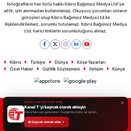
fotoğrafların her türlü hakkı Kıbrıs Bağımsız Medya Ltd'ye
aittir, izin alınmadan kullanılamaz. Okuyucu yorumları onların
görüşleri olup Kıbrıs Bağımsız Medya Ltd ile
ilişkilendirilemez, sorumlu tutulamaz. Kıbrıs Bağımsız Medya
Ltd. harici linklerin sorumluluğunu almaz.
Kıbrıs
Türkiye
Dünya
Köşe Yazarları
Özel Haber
Gizlilik Sözleşmesi
İletişim
Künye
×
GOOGLE'DA BİZİ TAKİP EDİN
Kanal T 'yi kaynak olarak ekleyin
RSS
Copyright © 2026. Her hakkı saklıdır.
Kıbrıs'taki son gelişmeleri Google'da daha sık görün.
Kaynak olarak ekle
Haber Yazılımı:
TE Bilişim