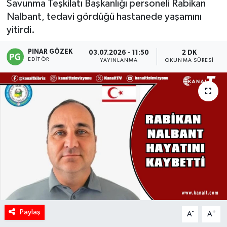
Savunma Teşkilatı Başkanlığı personeli Rabikan
Nalbant, tedavi gördüğü hastanede yaşamını
yitirdi.
PINAR GÖZEK
03.07.2026 - 11:50
2 DK
EDITÖR
YAYINLANMA
OKUNMA SÜRESI
Paylaş
-
+
A
A