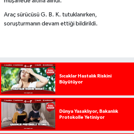
müşahede altına alındı.
Araç sürücüsü G. B. K. tutuklanırken,
soruşturmanın devam ettiği bildirildi.
Sıcaklar Hastalık Riskini
Büyütüyor
Dünya Yasaklıyor, Bakanlık
Protokolle Yetiniyor