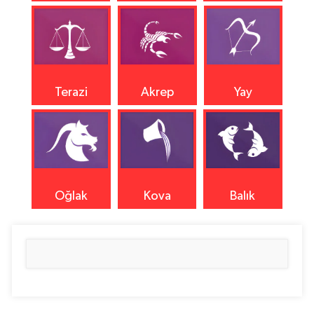
Terazi
Akrep
Yay
Oğlak
Kova
Balık