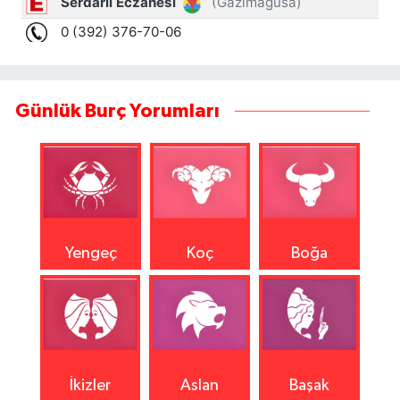
Günlük Burç Yorumları
Yengeç
Koç
Boğa
İkizler
Aslan
Başak