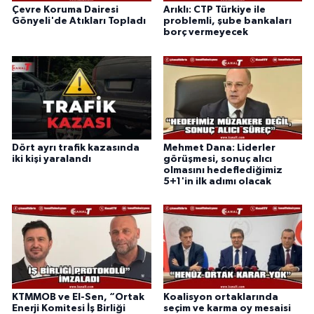
Çevre Koruma Dairesi
Arıklı: CTP Türkiye ile
Gönyeli'de Atıkları Topladı
problemli, şube bankaları
borç vermeyecek
Dört ayrı trafik kazasında
Mehmet Dana: Liderler
iki kişi yaralandı
görüşmesi, sonuç alıcı
olmasını hedeflediğimiz
5+1'in ilk adımı olacak
KTMMOB ve El-Sen, “Ortak
Koalisyon ortaklarında
Enerji Komitesi İş Birliği
seçim ve karma oy mesaisi