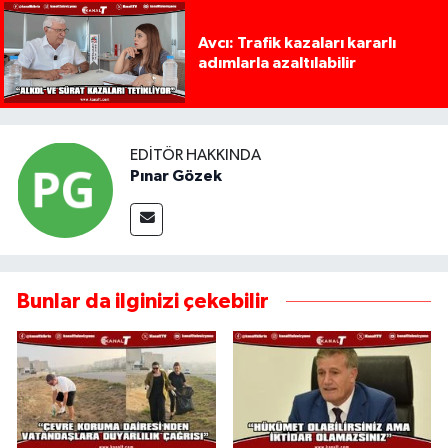
Avcı: Trafik kazaları kararlı
adımlarla azaltılabilir
EDITÖR HAKKINDA
Pınar Gözek
Bunlar da ilginizi çekebilir