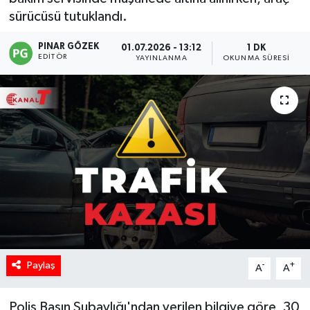
sürücüsü tutuklandı.
PINAR GÖZEK
01.07.2026 - 13:12
1 DK
EDITÖR
YAYINLANMA
OKUNMA SÜRESI
Paylaş
-
+
A
A
Polis Basın Subaylığı'ndan verilen bilgiye göre, 30