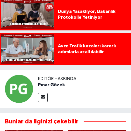
Dünya Yasaklıyor, Bakanlık
Protokolle Yetiniyor
Avcı: Trafik kazaları kararlı
adımlarla azaltılabilir
EDITÖR HAKKINDA
Pınar Gözek
Bunlar da ilginizi çekebilir