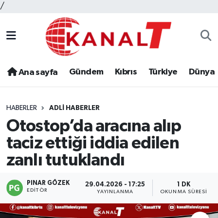
/
Gündem
Kıbrıs
Türkiye
Dünya
Ana sayfa
HABERLER
ADLI HABERLER
Otostop’da aracına alıp
taciz ettiği iddia edilen
zanlı tutuklandı
PINAR GÖZEK
29.04.2026 - 17:25
1 DK
EDITÖR
YAYINLANMA
OKUNMA SÜRESI