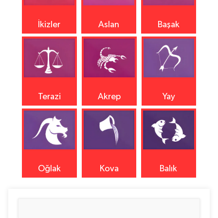
İkizler
Aslan
Başak
Terazi
Akrep
Yay
Oğlak
Kova
Balık