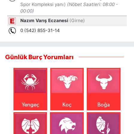
Günlük Burç Yorumları
Yengeç
Koç
Boğa