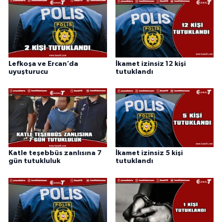
Lefkoşa ve Ercan’da
İkamet izinsiz 12 kişi
uyuşturucu
tutuklandı
Katle teşebbüs zanlısına 7
İkamet izinsiz 5 kişi
gün tutukluluk
tutuklandı