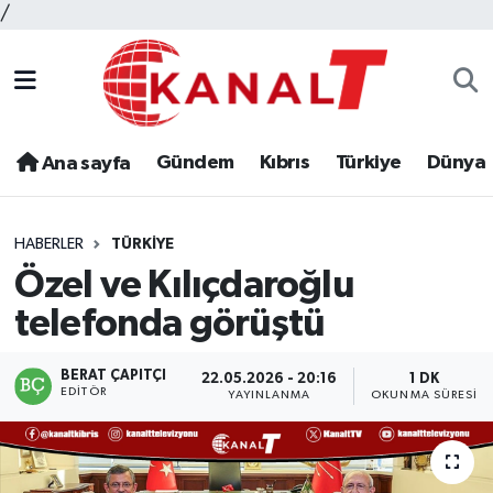
/
Gündem
Kıbrıs
Türkiye
Dünya
Ana sayfa
HABERLER
TÜRKIYE
Özel ve Kılıçdaroğlu
telefonda görüştü
BERAT ÇAPITÇI
22.05.2026 - 20:16
1 DK
EDITÖR
YAYINLANMA
OKUNMA SÜRESI