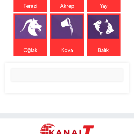
Terazi
Akrep
Yay
Oğlak
Kova
Balık