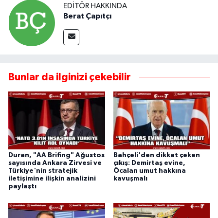
EDITÖR HAKKINDA
Berat Çapıtçı
Bunlar da ilginizi çekebilir
Duran, "AA Brifing" Ağustos
Bahçeli'den dikkat çeken
sayısında Ankara Zirvesi ve
çıkış: Demirtaş evine,
Türkiye'nin stratejik
Öcalan umut hakkına
iletişimine ilişkin analizini
kavuşmalı
paylaştı