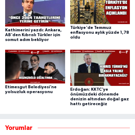
Türkiye'de Temmuz
Kathimerini yazdı: Ankara,
enflasyonu aylık yüzde 1,78
AB'den Kıbrıslı Türkler için
oldu
somut adım bekliyor
Etimesgut Belediyesi’ne
Erdoğan: KKTC’ye
yolsuzluk operasyonu
önümüzdeki dönemde
denizin altından doğal gaz
hattı getireceğiz
Yorumlar