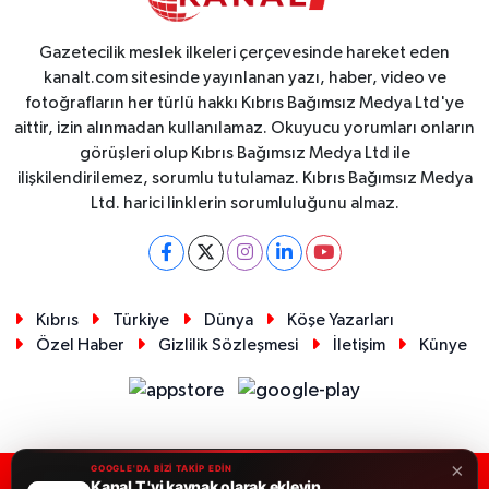
Gazetecilik meslek ilkeleri çerçevesinde hareket eden
kanalt.com sitesinde yayınlanan yazı, haber, video ve
fotoğrafların her türlü hakkı Kıbrıs Bağımsız Medya Ltd'ye
aittir, izin alınmadan kullanılamaz. Okuyucu yorumları onların
görüşleri olup Kıbrıs Bağımsız Medya Ltd ile
ilişkilendirilemez, sorumlu tutulamaz. Kıbrıs Bağımsız Medya
Ltd. harici linklerin sorumluluğunu almaz.
Kıbrıs
Türkiye
Dünya
Köşe Yazarları
Özel Haber
Gizlilik Sözleşmesi
İletişim
Künye
×
GOOGLE'DA BİZİ TAKİP EDİN
Kanal T 'yi kaynak olarak ekleyin
RSS
Copyright © 2026. Her hakkı saklıdır.