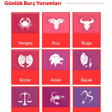
Günlük Burç Yorumları
Yengeç
Koç
Boğa
İkizler
Aslan
Başak