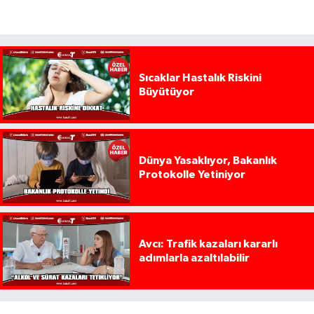
Sıcaklar Hastalık Riskini
Büyütüyor
Dünya Yasaklıyor, Bakanlık
Protokolle Yetiniyor
Avcı: Trafik kazaları kararlı
adımlarla azaltılabilir