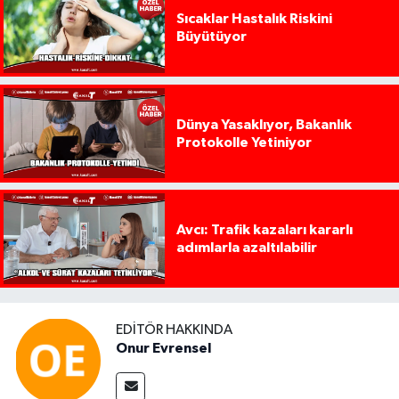
Sıcaklar Hastalık Riskini
Büyütüyor
Dünya Yasaklıyor, Bakanlık
Protokolle Yetiniyor
Avcı: Trafik kazaları kararlı
adımlarla azaltılabilir
EDITÖR HAKKINDA
Onur Evrensel