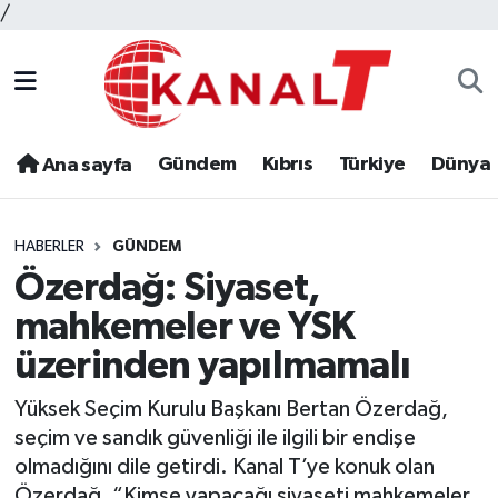
/
Gündem
Kıbrıs
Türkiye
Dünya
Ana sayfa
HABERLER
GÜNDEM
Özerdağ: Siyaset,
mahkemeler ve YSK
üzerinden yapılmamalı
Yüksek Seçim Kurulu Başkanı Bertan Özerdağ,
seçim ve sandık güvenliği ile ilgili bir endişe
olmadığını dile getirdi. Kanal T’ye konuk olan
Özerdağ, “Kimse yapacağı siyaseti mahkemeler