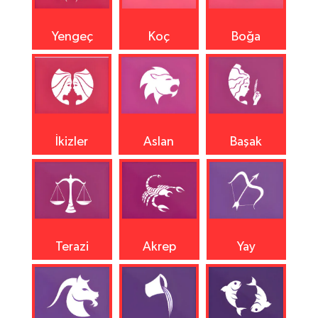
Yengeç
Koç
Boğa
İkizler
Aslan
Başak
Terazi
Akrep
Yay