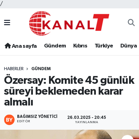
/
Gündem
Kıbrıs
Türkiye
Dünya
Ana sayfa
HABERLER
GÜNDEM
Özersay: Komite 45 günlük
süreyi beklemeden karar
almalı
BAĞIMSIZ YÖNETICI
26.03.2025 - 20:45
EDITÖR
YAYINLANMA