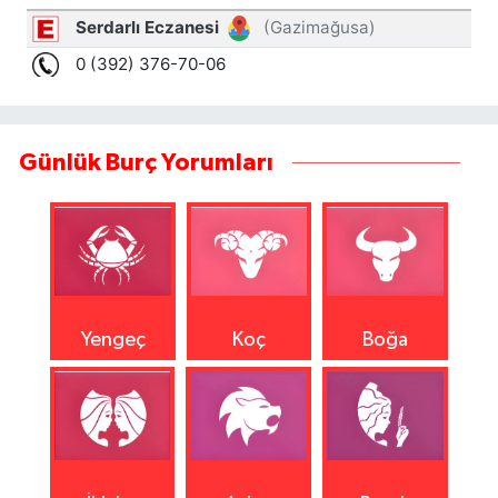
Günlük Burç Yorumları
Yengeç
Koç
Boğa