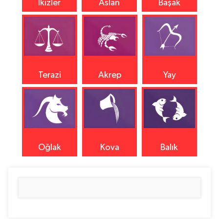
İkizler
Aslan
Başak
Terazi
Akrep
Yay
Oğlak
Kova
Balık