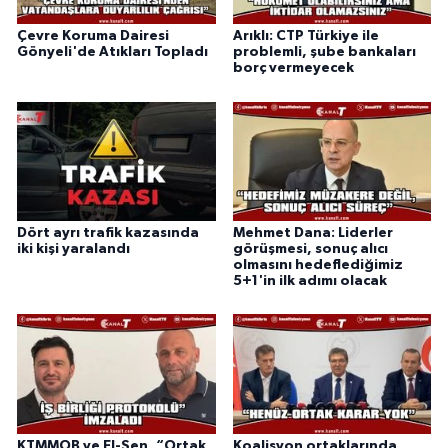
Çevre Koruma Dairesi
Arıklı: CTP Türkiye ile
Gönyeli'de Atıkları Topladı
problemli, şube bankaları
borç vermeyecek
Dört ayrı trafik kazasında
Mehmet Dana: Liderler
iki kişi yaralandı
görüşmesi, sonuç alıcı
olmasını hedeflediğimiz
5+1'in ilk adımı olacak
KTMMOB ve El-Sen, “Ortak
Koalisyon ortaklarında