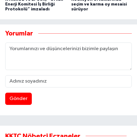
Enerji Komitesi İş Birliği
seçim ve karma oy mesaisi
Protokolü” imzaladı
sürüyor
Yorumlar
Gönder
KKTC Nöbetçi Eczaneler