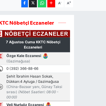
-
+
A
A
KTC Nöbetçi Eczaneler