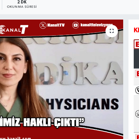
2 DK
OKUNMA SÜRESI
K