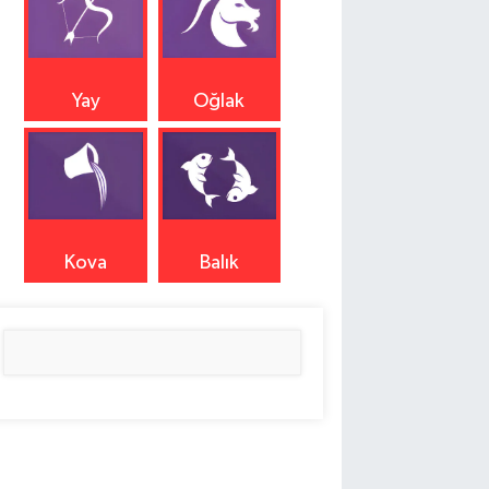
Yay
Oğlak
Kova
Balık