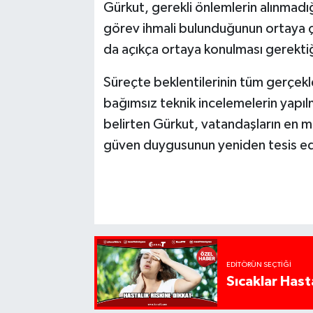
Gürkut, gerekli önlemlerin alınmadığ
görev ihmali bulunduğunun ortaya çı
da açıkça ortaya konulması gerektiği
Süreçte beklentilerinin tüm gerçekl
bağımsız teknik incelemelerin yapı
belirten Gürkut, vatandaşların en m
güven duygusunun yeniden tesis ed
EDITÖRÜN SEÇTIĞI
Sıcaklar Hast