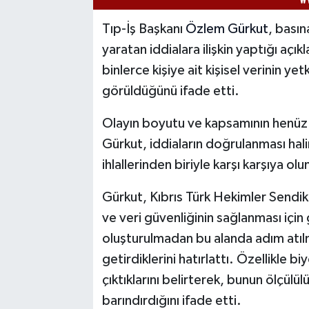
Tıp-İş Başkanı
Özlem Gürkut
, bası
yaratan iddialara ilişkin yaptığı açı
binlerce kişiye ait kişisel verinin yet
görüldüğünü ifade etti.
Olayın boyutu ve kapsamının henüz r
Gürkut, iddiaların doğrulanması halin
ihlallerinden biriyle karşı karşıya 
Gürkut, Kıbrıs Türk Hekimler Sendikas
ve veri güvenliğinin sağlanması için 
oluşturulmadan bu alanda adım atılm
getirdiklerini hatırlattı. Özellikle b
çıktıklarını belirterek, bunun ölçülül
barındırdığını ifade etti.