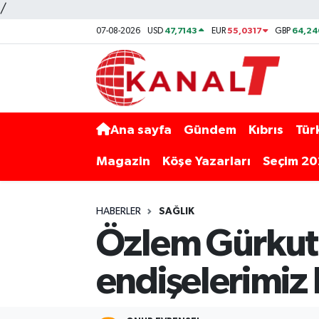
/
47,7143
55,0317
64,24
07-08-2026
USD
EUR
GBP
Ana sayfa
Gündem
Kıbrıs
Tür
Magazin
Köşe Yazarları
Seçim 2
HABERLER
SAĞLIK
Özlem Gürkut: 
endişelerimiz h