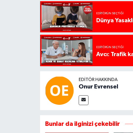
EDITÖRÜN SEÇTIĞI
Dünya Yasaklı
EDITÖRÜN SEÇTIĞI
Avcı: Trafik k
EDITÖR HAKKINDA
Onur Evrensel
Bunlar da ilginizi çekebilir