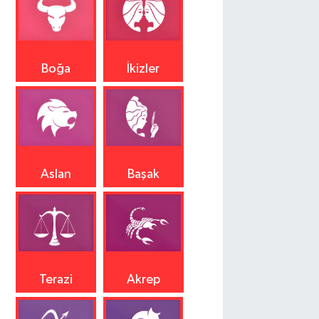
Boğa
İkizler
Aslan
Başak
Terazi
Akrep