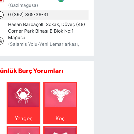
ünlük Burç Yorumları
Yengeç
Koç