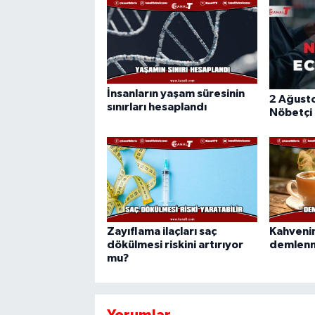
İnsanların yaşam süresinin
2 Ağust
sınırları hesaplandı
Nöbetçi
Zayıflama ilaçları saç
Kahvenin
dökülmesi riskini artırıyor
demlenme
mu?