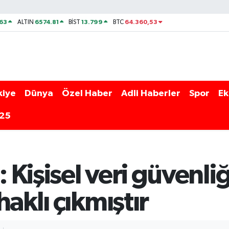
63
6574.81
13.799
64.360,53
ALTIN
BİST
BTC
kiye
Dünya
Özel Haber
Adli Haberler
Spor
Ek
025
Kişisel veri güvenliğ
aklı çıkmıştır