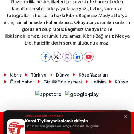
Gazetecilik meslek ilkeleri çerçevesinde hareket eden
kanalt.com sitesinde yayınlanan yazı, haber, video ve
fotoğrafların her türlü hakkı Kıbrıs Bağımsız Medya Ltd'ye
aittir, izin alınmadan kullanılamaz. Okuyucu yorumları onların
görüşleri olup Kıbrıs Bağımsız Medya Ltd ile
ilişkilendirilemez, sorumlu tutulamaz. Kıbrıs Bağımsız Medya
Ltd. harici linklerin sorumluluğunu almaz.
Kıbrıs
Türkiye
Dünya
Köşe Yazarları
Özel Haber
Gizlilik Sözleşmesi
İletişim
Künye
×
GOOGLE'DA BİZİ TAKİP EDİN
Kanal T 'yi kaynak olarak ekleyin
RSS
Copyright © 2026. Her hakkı saklıdır.
Kıbrıs'taki son gelişmeleri Google'da daha sık görün.