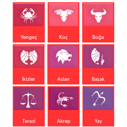
Yengeç
Koç
Boğa
İkizler
Aslan
Başak
Terazi
Akrep
Yay