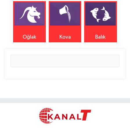
Oğlak
Kova
Balık