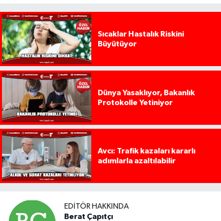
Sıcaklar Hastalık Riskini
Büyütüyor
Dünya Yasaklıyor, Bakanlık
Protokolle Yetiniyor
Avcı: Trafik kazaları kararlı
adımlarla azaltılabilir
EDITÖR HAKKINDA
Berat Çapıtçı