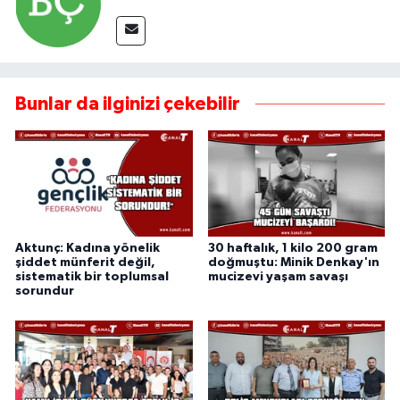
Bunlar da ilginizi çekebilir
Aktunç: Kadına yönelik
30 haftalık, 1 kilo 200 gram
şiddet münferit değil,
doğmuştu: Minik Denkay'ın
sistematik bir toplumsal
mucizevi yaşam savaşı
sorundur