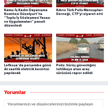
Kamu-İş Kadın Dayanışma
Kıbrıs Türk Polis Mensupları
Komitesi Güzelyurt’ta
Derneği, CTP’yi ziyaret etti
“Toplu İş Sözleşmesi Yasası
ve Uygulamaları” paneli
düzenledi
Lefkoşa'da perşembe günü
Polis: Sürüş güvenliğini
iki saatlik elektrik kesintisi
tehlikeye atan araç
yapılacak
sürücüsü rapor edildi
Yorumlar