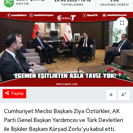
29.06.2026 - 19:18
3 DK
EDITÖR
YAYINLANMA
OKUNMA SÜRESI
Paylaş
-
+
A
A
Cumhuriyet Meclisi Başkanı Ziya Öztürkler, AK
Parti Genel Başkan Yardımcısı ve Türk Devletleri
ile İlişkiler Başkanı Kürşad Zorlu'yu kabul etti.