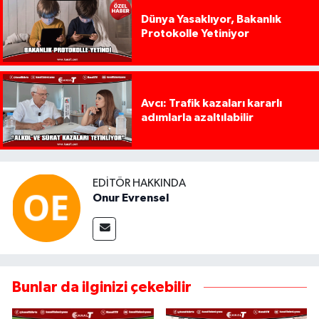
Dünya Yasaklıyor, Bakanlık
Protokolle Yetiniyor
Avcı: Trafik kazaları kararlı
adımlarla azaltılabilir
EDITÖR HAKKINDA
Onur Evrensel
Bunlar da ilginizi çekebilir