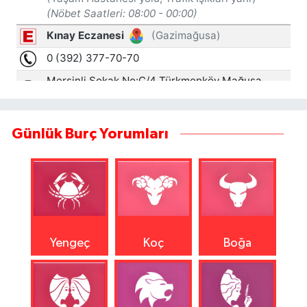
Günlük Burç Yorumları
Yengeç
Koç
Boğa