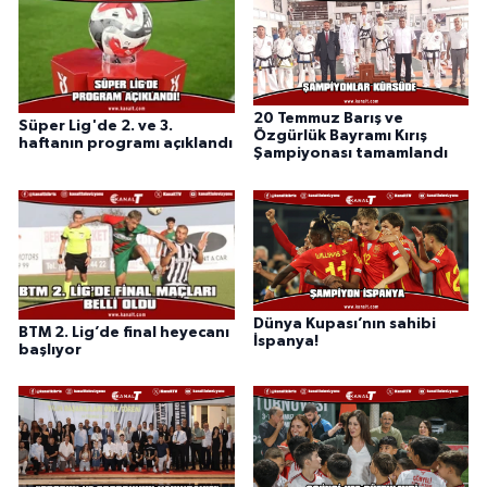
20 Temmuz Barış ve
Süper Lig'de 2. ve 3.
Özgürlük Bayramı Kırış
haftanın programı açıklandı
Şampiyonası tamamlandı
Dünya Kupası’nın sahibi
BTM 2. Lig’de final heyecanı
İspanya!
başlıyor