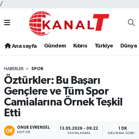
/
Gündem
Kıbrıs
Türkiye
Dünya
Ana sayfa
HABERLER
SPOR
Öztürkler: Bu Başarı
Gençlere ve Tüm Spor
Camialarına Örnek Teşkil
Etti
ONUR EVRENSEL
13.05.2026 - 09:22
1 DK
EDITÖR
YAYINLANMA
OKUNMA SÜRESI