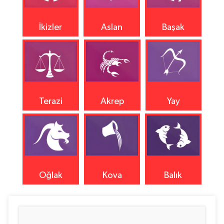
İkizler
Aslan
Başak
Terazi
Akrep
Yay
Oğlak
Kova
Balık