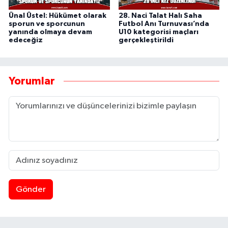
Ünal Üstel: Hükümet olarak
28. Naci Talat Halı Saha
sporun ve sporcunun
Futbol Anı Turnuvası’nda
yanında olmaya devam
U10 kategorisi maçları
edeceğiz
gerçekleştirildi
Yorumlar
Gönder