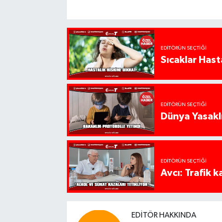
EDITÖRÜN SEÇTIĞI
Sıcaklar Hast
EDITÖRÜN SEÇTIĞI
Dünya Yasaklı
EDITÖRÜN SEÇTIĞI
Avcı: Trafik k
EDITÖR HAKKINDA