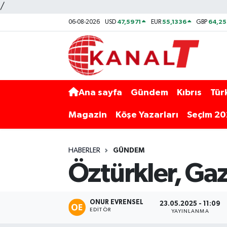
/
47,5971
55,1336
64,2
06-08-2026
USD
EUR
GBP
Ana sayfa
Gündem
Kıbrıs
Tür
Magazin
Köşe Yazarları
Seçim 2
HABERLER
GÜNDEM
Öztürkler, Gazi
ONUR EVRENSEL
23.05.2025 - 11:09
EDITÖR
YAYINLANMA