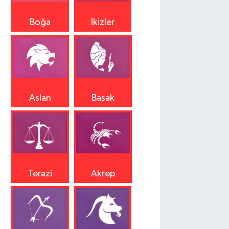
Boğa
İkizler
Aslan
Başak
Terazi
Akrep