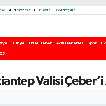
534
6527.85
13.703
64.927,78
ALTIN
BİST
BTC
kiye
Dünya
Özel Haber
Adli Haberler
Spor
Ek
025
antep Valisi Çeber’i 