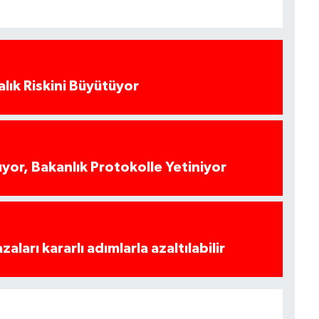
alık Riskini Büyütüyor
yor, Bakanlık Protokolle Yetiniyor
azaları kararlı adımlarla azaltılabilir