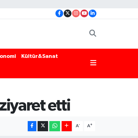
onomi
Kültür&Sanat
ziyaret etti
-
+
A
A