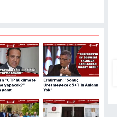
den "CTP hükümete
Erhürman: "Sonuç
ne yapacak?"
Üretmeyecek 5+1'in Anlamı
 yanıt
Yok"