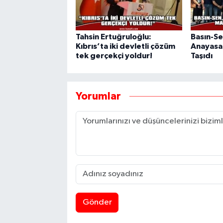
Tahsin Ertuğruloğlu:
Basın-Se
Kıbrıs’ta iki devletli çözüm
Anayasa
tek gerçekçi yoldur!
Taşıdı
Yorumlar
Gönder