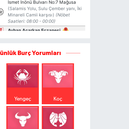
ünlük Burç Yorumları
Yengeç
Koç