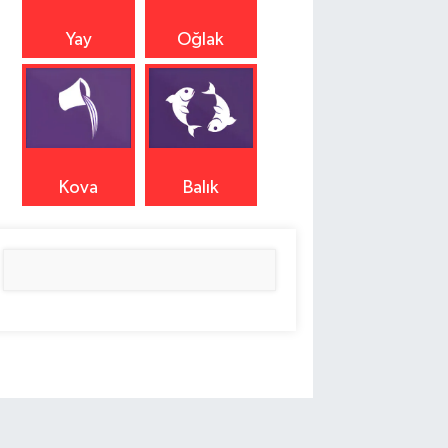
Yay
Oğlak
Kova
Balık