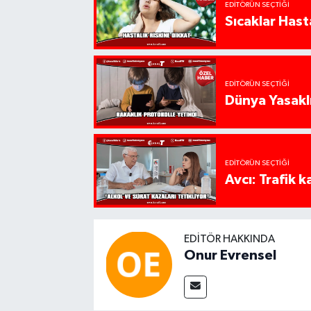
EDITÖRÜN SEÇTIĞI
Sıcaklar Hast
EDITÖRÜN SEÇTIĞI
Dünya Yasaklı
EDITÖRÜN SEÇTIĞI
Avcı: Trafik k
EDITÖR HAKKINDA
Onur Evrensel