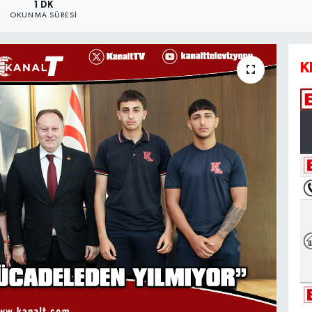
1 DK
OKUNMA SÜRESI
K