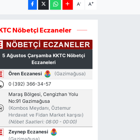
-
+
A
A
KTC Nöbetçi Eczaneler