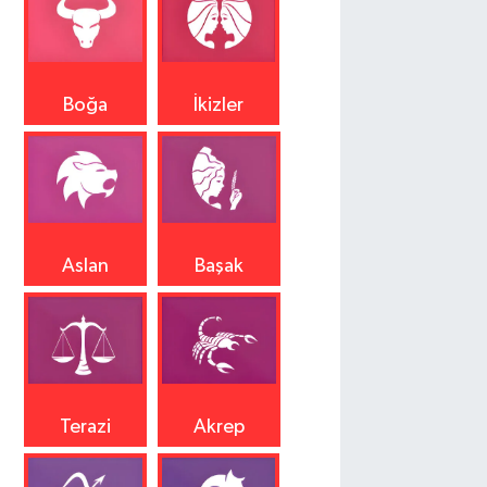
Boğa
İkizler
Aslan
Başak
Terazi
Akrep