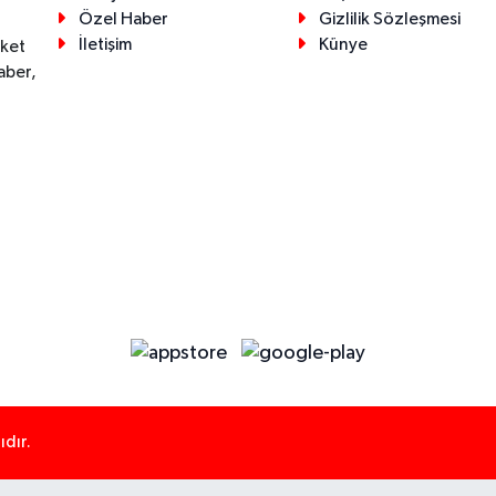
Özel Haber
Gizlilik Sözleşmesi
İletişim
Künye
eket
aber,
dır.