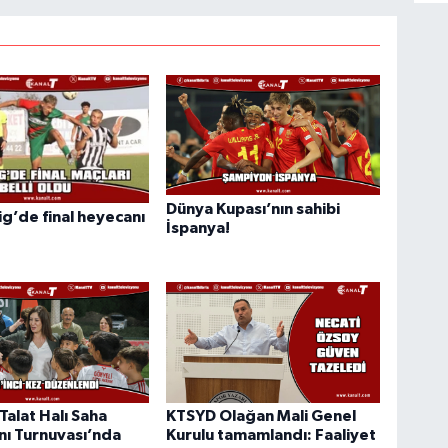
Dünya Kupası’nın sahibi
ig’de final heyecanı
İspanya!
Talat Halı Saha
KTSYD Olağan Mali Genel
nı Turnuvası’nda
Kurulu tamamlandı: Faaliyet