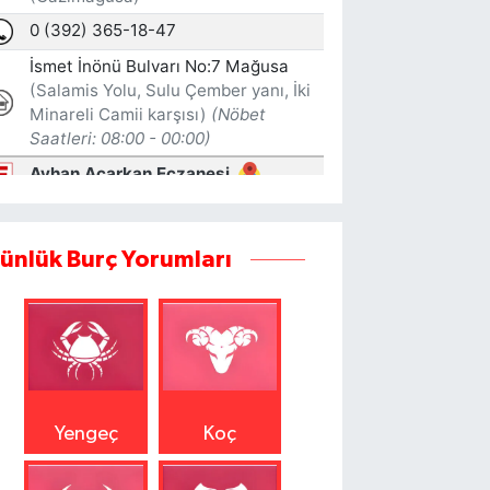
ünlük Burç Yorumları
Yengeç
Koç