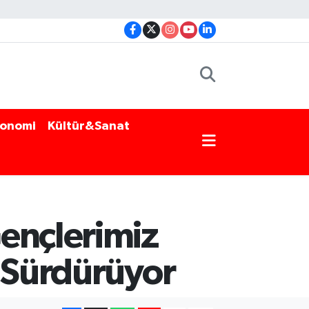
onomi
Kültür&Sanat
ençlerimiz
ı Sürdürüyor