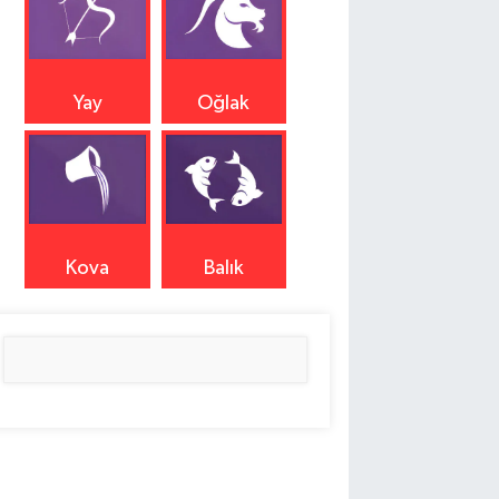
Yay
Oğlak
Kova
Balık