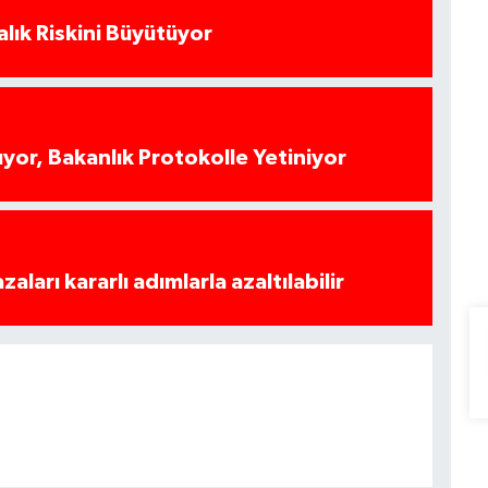
alık Riskini Büyütüyor
yor, Bakanlık Protokolle Yetiniyor
azaları kararlı adımlarla azaltılabilir