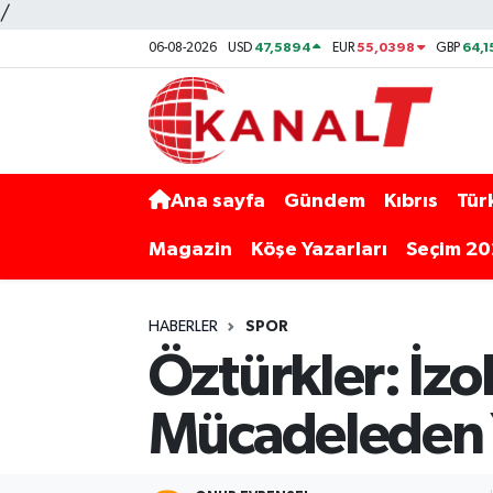
/
47,5894
55,0398
64,1
06-08-2026
USD
EUR
GBP
Ana sayfa
Gündem
Kıbrıs
Tür
Magazin
Köşe Yazarları
Seçim 2
HABERLER
SPOR
Öztürkler: İz
Mücadeleden Y