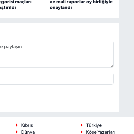
gorisi maçları
ve mali raporlar oy birliğiyle
ştirildi
onaylandı
Kıbrıs
Türkiye
Dünya
Köşe Yazarları