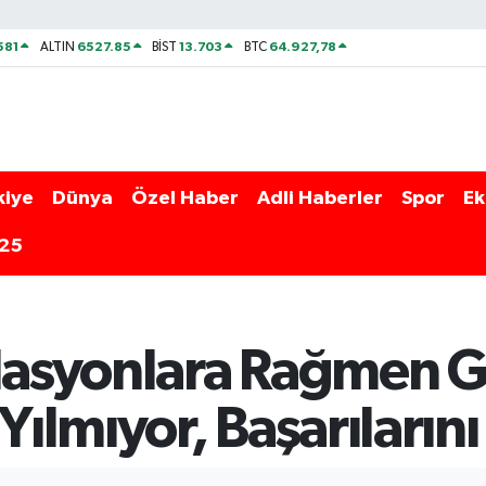
581
6527.85
13.703
64.927,78
ALTIN
BİST
BTC
kiye
Dünya
Özel Haber
Adli Haberler
Spor
Ek
025
olasyonlara Rağmen G
ılmıyor, Başarıların