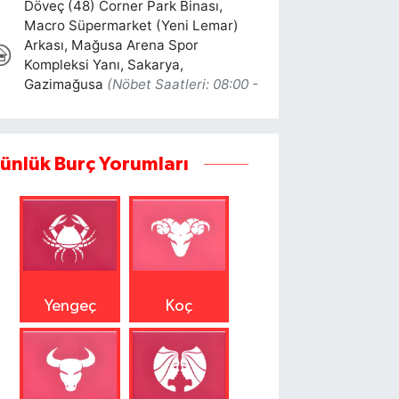
ünlük Burç Yorumları
Yengeç
Koç