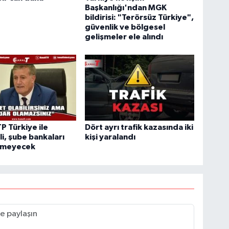
Başkanlığı'ndan MGK
bildirisi: "Terörsüz Türkiye",
güvenlik ve bölgesel
gelişmeler ele alındı
TP Türkiye ile
Dört ayrı trafik kazasında iki
i, şube bankaları
kişi yaralandı
rmeyecek