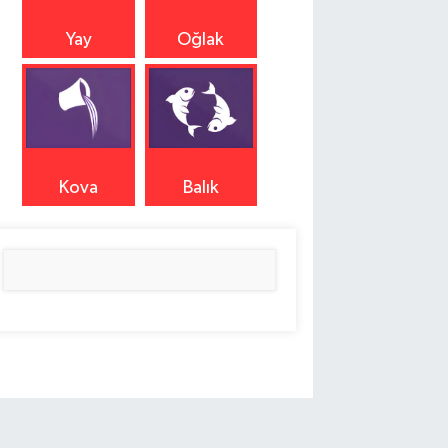
Yay
Oğlak
Kova
Balık