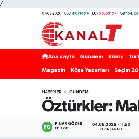
/
47,7143
55,0317
64,24
07-08-2026
USD
EUR
GBP
Ana sayfa
Gündem
Kıbrıs
Tür
Magazin
Köşe Yazarları
Seçim 2
HABERLER
GÜNDEM
Öztürkler: Ma
PINAR GÖZEK
04.06.2026 - 11:53
EDITÖR
YAYINLANMA