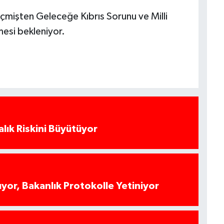
mişten Geleceğe Kıbrıs Sorunu ve Milli
esi bekleniyor.
alık Riskini Büyütüyor
yor, Bakanlık Protokolle Yetiniyor