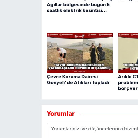
Ağıllar bölgesinde bugün 6
saatlik elektrik kesintisi…
Çevre Koruma Dairesi
Arıklı: C
Gönyeli'de Atıkları Topladı
probleml
borç ve
Yorumlar