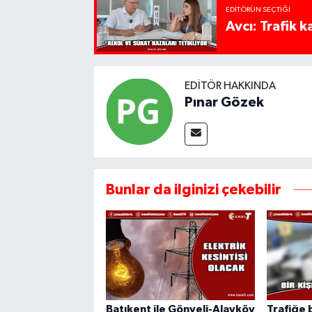
EDITÖRÜN SEÇTIĞI
Avcı: Trafik k
EDITÖR HAKKINDA
Pınar Gözek
Bunlar da ilginizi çekebilir
Batıkent ile Gönyeli-Alayköy
Trafiğe 