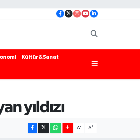
onomi
Kültür&Sanat
an yıldızı
-
+
A
A