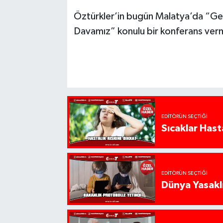
Öztürkler’in bugün Malatya’da “Geç
Davamız” konulu bir konferans verm
EDITÖRÜN SEÇTIĞI
Sıcaklar Hast
EDITÖRÜN SEÇTIĞI
Dünya Yasaklı