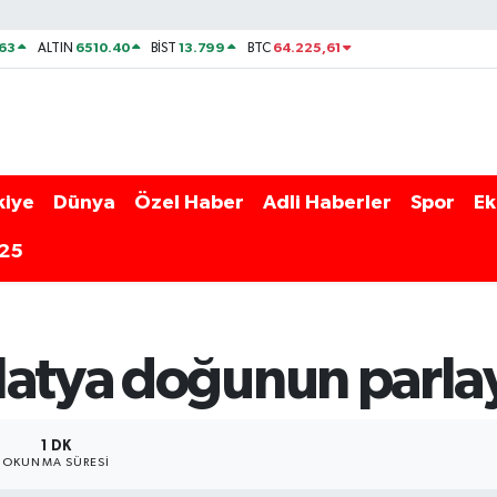
63
6510.40
13.799
64.225,61
ALTIN
BİST
BTC
kiye
Dünya
Özel Haber
Adli Haberler
Spor
Ek
025
latya doğunun parlay
1 DK
OKUNMA SÜRESI