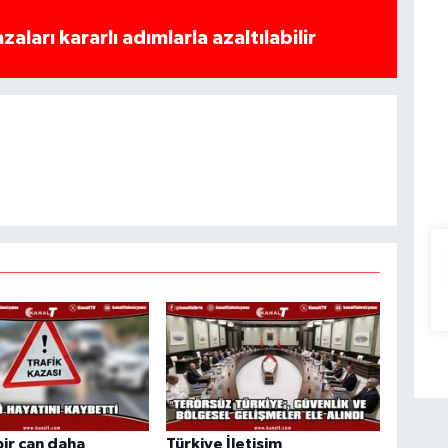
azaları kararlı adımlarla azaltılabilir
bir can daha
Türkiye İletişim