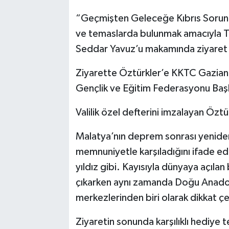
“Geçmişten Geleceğe Kıbrıs Sorunu
ve temaslarda bulunmak amacıyla Tü
Seddar Yavuz’u makamında ziyaret 
Ziyarette Öztürkler’e KKTC Gazian
Gençlik ve Eğitim Federasyonu Başk
Valilik özel defterini imzalayan Öztür
Malatya’nın deprem sonrası yeniden
memnuniyetle karşıladığını ifade e
yıldız gibi. Kayısıyla dünyaya açılan
çıkarken aynı zamanda Doğu Anadolu
merkezlerinden biri olarak dikkat ç
Ziyaretin sonunda karşılıklı hediye 