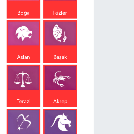
Boğa
İkizler
Aslan
Başak
Terazi
Akrep