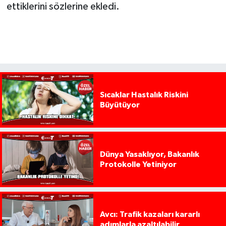
ettiklerini sözlerine ekledi.
Sıcaklar Hastalık Riskini
Büyütüyor
Dünya Yasaklıyor, Bakanlık
Protokolle Yetiniyor
Avcı: Trafik kazaları kararlı
adımlarla azaltılabilir