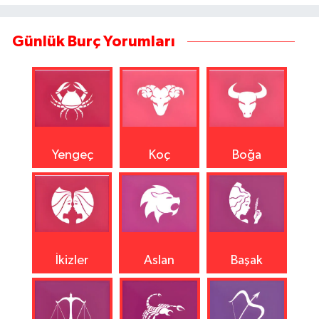
Günlük Burç Yorumları
Yengeç
Koç
Boğa
İkizler
Aslan
Başak