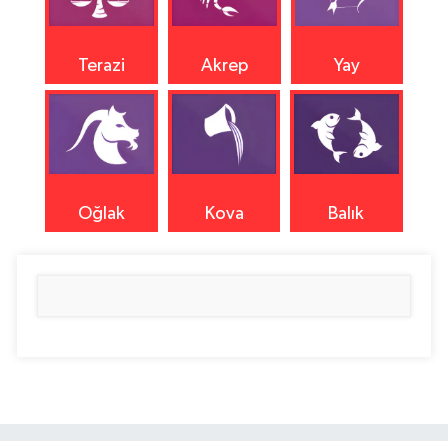
Terazi
Akrep
Yay
Oğlak
Kova
Balık