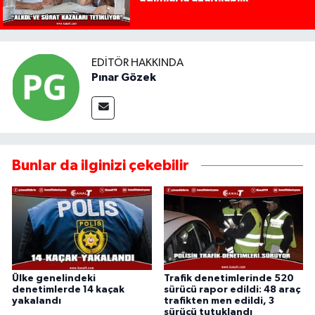
EDITÖR HAKKINDA
Pınar Gözek
Bunlar da ilginizi çekebilir
Ülke genelindeki
Trafik denetimlerinde 520
denetimlerde 14 kaçak
sürücü rapor edildi: 48 araç
yakalandı
trafikten men edildi, 3
sürücü tutuklandı