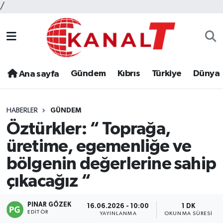
/
Gündem
Kıbrıs
Türkiye
Dünya
Ana sayfa
HABERLER
GÜNDEM
Öztürkler: “ Toprağa,
üretime, egemenliğe ve
bölgenin değerlerine sahip
çıkacağız “
PINAR GÖZEK
16.06.2026 - 10:00
1 DK
EDITÖR
YAYINLANMA
OKUNMA SÜRESI