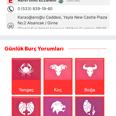
Günlük Burç Yorumları
Yengeç
Koç
Boğa