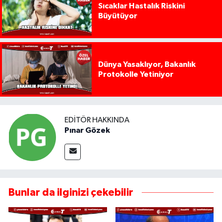
Sıcaklar Hastalık Riskini
Büyütüyor
Dünya Yasaklıyor, Bakanlık
Protokolle Yetiniyor
EDITÖR HAKKINDA
Pınar Gözek
Bunlar da ilginizi çekebilir