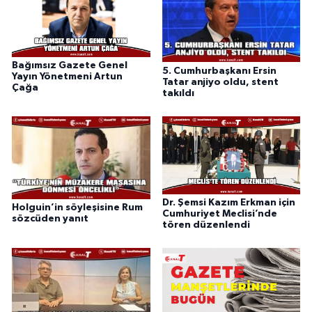
Bağımsız Gazete Genel
5. Cumhurbaşkanı Ersin
Yayın Yönetmeni Artun
Tatar anjiyo oldu, stent
Çağa
takıldı
Dr. Şemsi Kazım Erkman için
Holguin’in söyleşisine Rum
Cumhuriyet Meclisi’nde
sözcüden yanıt
tören düzenlendi