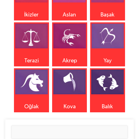
İkizler
Aslan
Başak
Terazi
Akrep
Yay
Oğlak
Kova
Balık