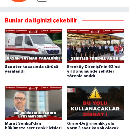
Bunlar da ilginizi çekebilir
Scooter kazasında sürücü
Erenköy Direnişi’nin 62’nci
yaralandı
yıl dönümünde şehitler
törenle anıldı
Murat Şenkul’dan
Girne-Değirmenlik yolu
hükümete sert tepki: İçişleri
yarın 3 saat kapalı olacak