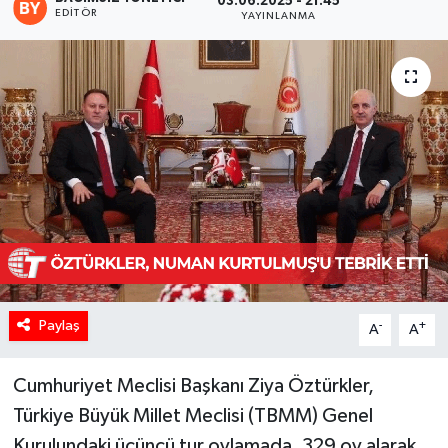
03.06.2025 - 21:45
EDITÖR
YAYINLANMA
Paylaş
-
+
A
A
Cumhuriyet Meclisi Başkanı Ziya Öztürkler,
Türkiye Büyük Millet Meclisi (TBMM) Genel
Kurulundaki üçüncü tur oylamada, 329 oy alarak