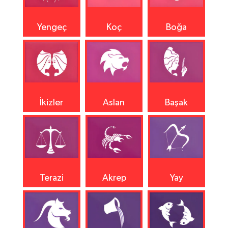
Yengeç
Koç
Boğa
İkizler
Aslan
Başak
Terazi
Akrep
Yay