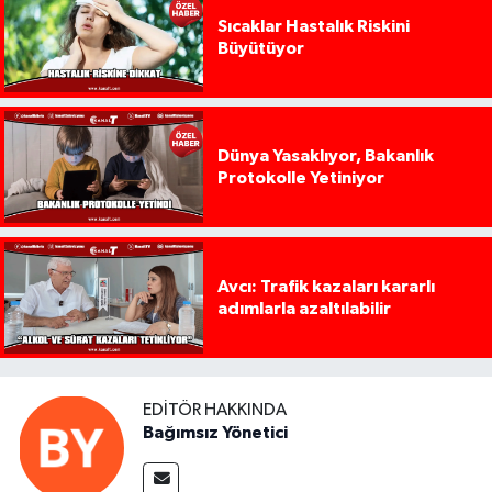
Sıcaklar Hastalık Riskini
Büyütüyor
Dünya Yasaklıyor, Bakanlık
Protokolle Yetiniyor
Avcı: Trafik kazaları kararlı
adımlarla azaltılabilir
EDITÖR HAKKINDA
Bağımsız Yönetici