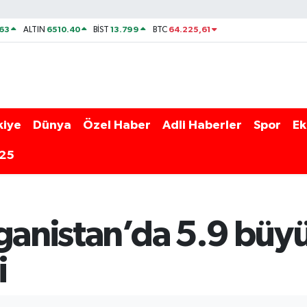
63
6510.40
13.799
64.225,61
ALTIN
BİST
BTC
kiye
Dünya
Özel Haber
Adli Haberler
Spor
Ek
025
fganistan’da 5.9 bü
i