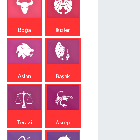
Boğa
İkizler
Aslan
Başak
Terazi
Akrep