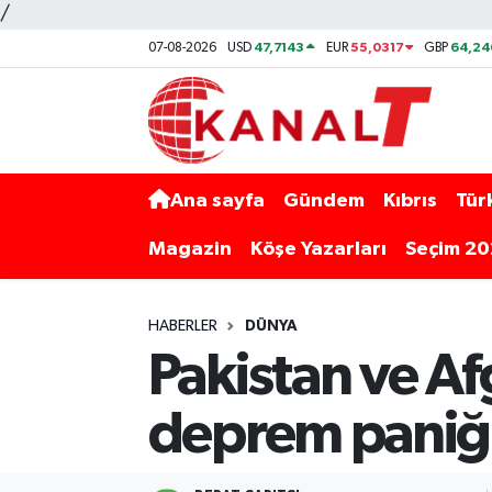
/
47,7143
55,0317
64,24
07-08-2026
USD
EUR
GBP
Ana sayfa
Gündem
Kıbrıs
Tür
Magazin
Köşe Yazarları
Seçim 2
HABERLER
DÜNYA
Pakistan ve A
deprem paniğ