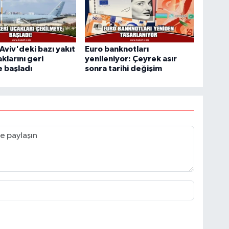
 Aviv'deki bazı yakıt
Euro banknotları
klarını geri
yenileniyor: Çeyrek asır
 başladı
sonra tarihi değişim