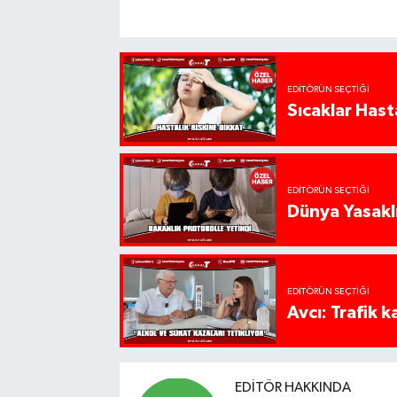
EDITÖRÜN SEÇTIĞI
Sıcaklar Hast
EDITÖRÜN SEÇTIĞI
Dünya Yasaklı
EDITÖRÜN SEÇTIĞI
Avcı: Trafik k
EDITÖR HAKKINDA