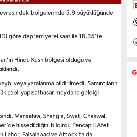
çevresindeki bölgelerinde 5.9 büyüklüğünde
MD) göre deprem yerel saat ile 18.35’te
n’ın Hindu Kush bölgesi olduğu ve
ıklandı.
G
kaybı veya yaralanma bildirilmedi. Sarsıntıların
üçük çaplı yapısal hasar meydana geldiği
lpindi, Mansehra, Shangla, Swat, Chakwal,
’de hissedildiğini bildirdi. Pencap İl Afet
n Lahor, Faisalabad ve Attock’ta da