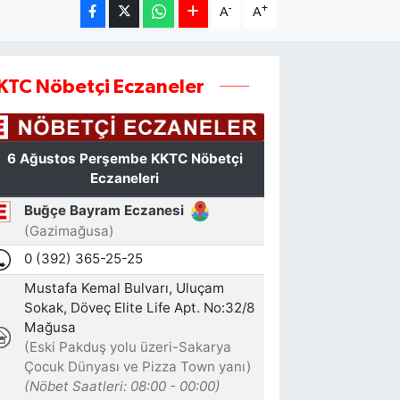
-
+
A
A
KTC Nöbetçi Eczaneler