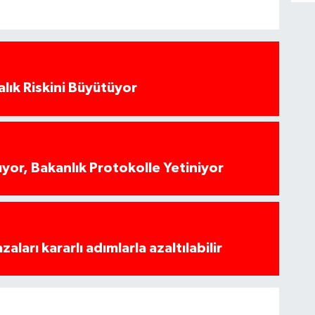
alık Riskini Büyütüyor
yor, Bakanlık Protokolle Yetiniyor
azaları kararlı adımlarla azaltılabilir