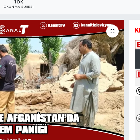
1 DK
OKUNMA SÜRESI
K