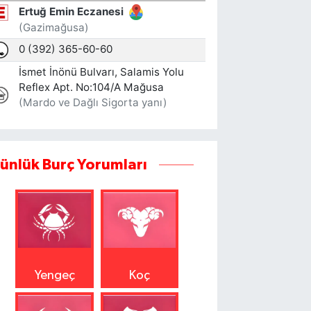
ünlük Burç Yorumları
Yengeç
Koç