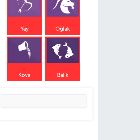
Yay
Oğlak
Kova
Balık