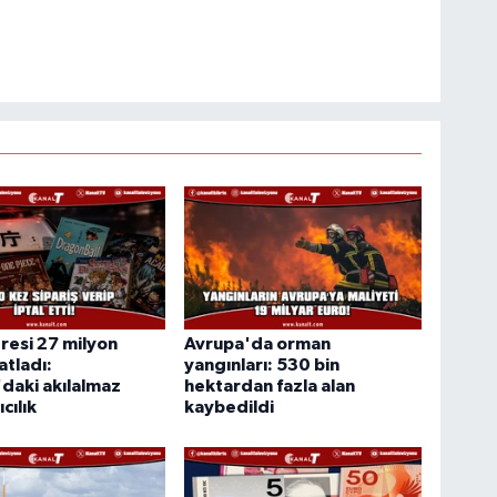
resi 27 milyon
Avrupa'da orman
atladı:
yangınları: 530 bin
daki akılalmaz
hektardan fazla alan
cılık
kaybedildi