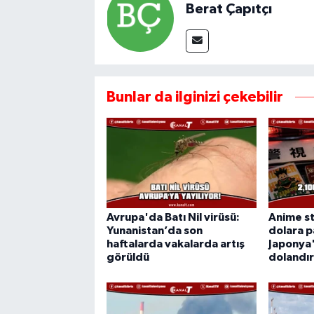
Berat Çapıtçı
Bunlar da ilginizi çekebilir
Avrupa'da Batı Nil virüsü:
Anime st
Yunanistan’da son
dolara p
haftalarda vakalarda artış
Japonya'
görüldü
dolandırı