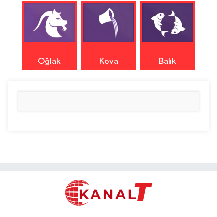
Oğlak
Kova
Balık