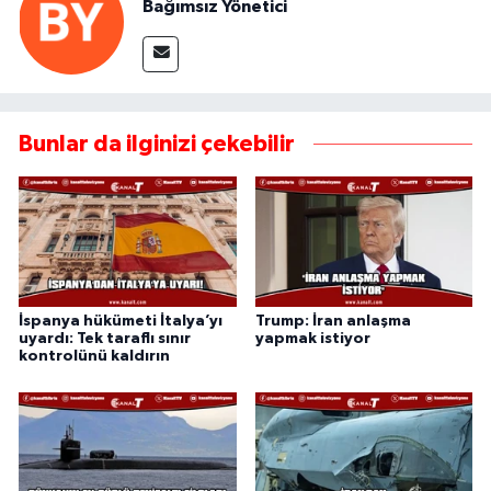
Bağımsız Yönetici
Bunlar da ilginizi çekebilir
İspanya hükümeti İtalya’yı
Trump: İran anlaşma
uyardı: Tek taraflı sınır
yapmak istiyor
kontrolünü kaldırın