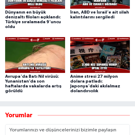
Dünyanın en büyük
İran, ABD ve İsrail'e ait silah
denizaltı filoları açıklandı:
kalıntılarını sergiledi
Türkiye sıralamada 9'uncu
oldu
Avrupa'da Batı Nil virüsü:
Anime stresi 27 milyon
Yunanistan’da son
dolara patladı:
haftalarda vakalarda artış
Japonya'daki akılalmaz
görüldü
dolandırıcılık
Yorumlar