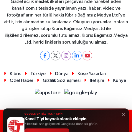
Gazetecilik meslek ilkeleri çerçevesinde hareket eden
kanalt.com sitesinde yayınlanan yazı, haber, video ve
fotoğrafların her türlü hakkı Kıbrıs Bağımsız Medya Ltd'ye
aittir, izin alınmadan kullanılamaz. Okuyucu yorumları onların
görüşleri olup Kıbrıs Bağımsız Medya Ltd ile
ilişkilendirilemez, sorumlu tutulamaz. Kıbrıs Bağımsız Medya
Ltd. harici linklerin sorumluluğunu almaz.
Kıbrıs
Türkiye
Dünya
Köşe Yazarları
Özel Haber
Gizlilik Sözleşmesi
İletişim
Künye
×
GOOGLE'DA BİZİ TAKİP EDİN
Kanal T 'yi kaynak olarak ekleyin
RSS
Copyright © 2026. Her hakkı saklıdır.
Kıbrıs'taki son gelişmeleri Google'da daha sık görün.