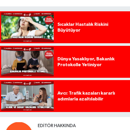
Sıcaklar Hastalık Riskini
Büyütüyor
Dünya Yasaklıyor, Bakanlık
Protokolle Yetiniyor
Avcı: Trafik kazaları kararlı
adımlarla azaltılabilir
EDITÖR HAKKINDA