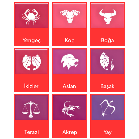
Yengeç
Koç
Boğa
İkizler
Aslan
Başak
Terazi
Akrep
Yay