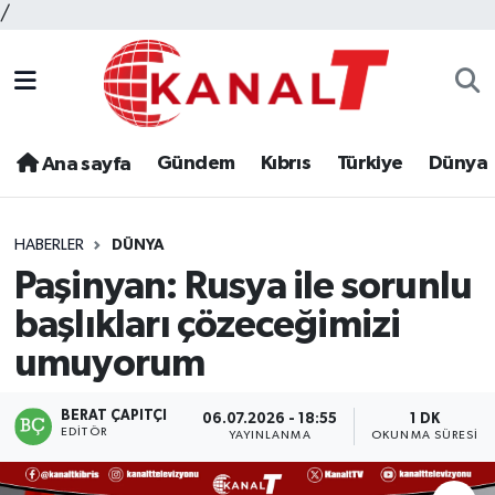
/
Gündem
Kıbrıs
Türkiye
Dünya
Ana sayfa
HABERLER
DÜNYA
Paşinyan: Rusya ile sorunlu
başlıkları çözeceğimizi
umuyorum
BERAT ÇAPITÇI
06.07.2026 - 18:55
1 DK
EDITÖR
YAYINLANMA
OKUNMA SÜRESI