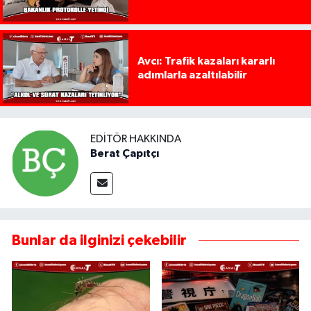
Avcı: Trafik kazaları kararlı
adımlarla azaltılabilir
EDITÖR HAKKINDA
Berat Çapıtçı
Bunlar da ilginizi çekebilir