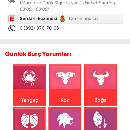
Günlük Burç Yorumları
Yengeç
Koç
Boğa