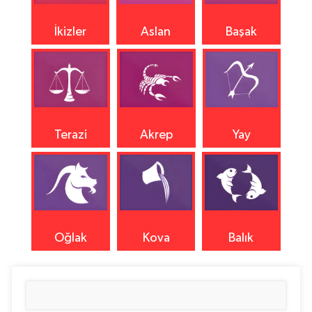
İkizler
Aslan
Başak
Terazi
Akrep
Yay
Oğlak
Kova
Balık