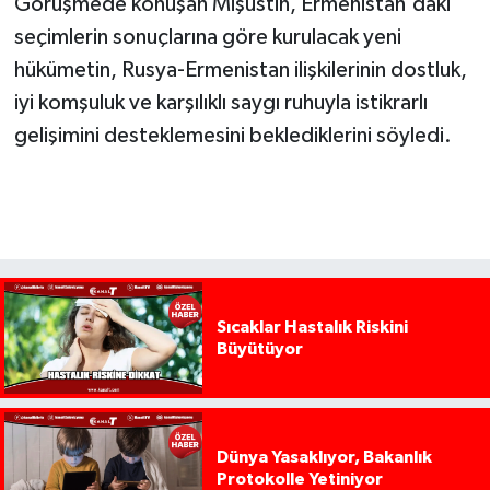
Görüşmede konuşan Mişustin, Ermenistan'daki
seçimlerin sonuçlarına göre kurulacak yeni
hükümetin, Rusya-Ermenistan ilişkilerinin dostluk,
iyi komşuluk ve karşılıklı saygı ruhuyla istikrarlı
gelişimini desteklemesini beklediklerini söyledi.
Sıcaklar Hastalık Riskini
Büyütüyor
Dünya Yasaklıyor, Bakanlık
Protokolle Yetiniyor