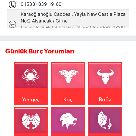
Günlük Burç Yorumları
Yengeç
Koç
Boğa