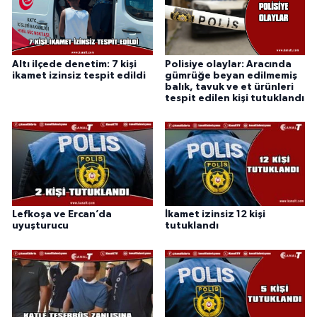
Altı ilçede denetim: 7 kişi
Polisiye olaylar: Aracında
ikamet izinsiz tespit edildi
gümrüğe beyan edilmemiş
balık, tavuk ve et ürünleri
tespit edilen kişi tutuklandı
Lefkoşa ve Ercan’da
İkamet izinsiz 12 kişi
uyuşturucu
tutuklandı