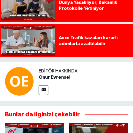
Dünya Yasaklıyor, Bakanlık
Protokolle Yetiniyor
Avcı: Trafik kazaları kararlı
adımlarla azaltılabilir
EDITÖR HAKKINDA
Onur Evrensel
Bunlar da ilginizi çekebilir