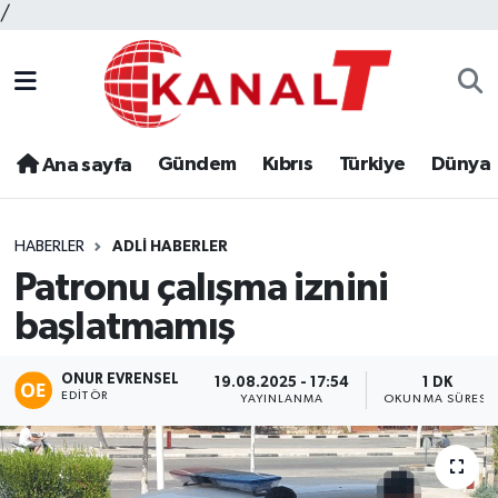
/
Gündem
Kıbrıs
Türkiye
Dünya
Ana sayfa
HABERLER
ADLI HABERLER
Patronu çalışma iznini
başlatmamış
ONUR EVRENSEL
19.08.2025 - 17:54
1 DK
EDITÖR
YAYINLANMA
OKUNMA SÜRESI