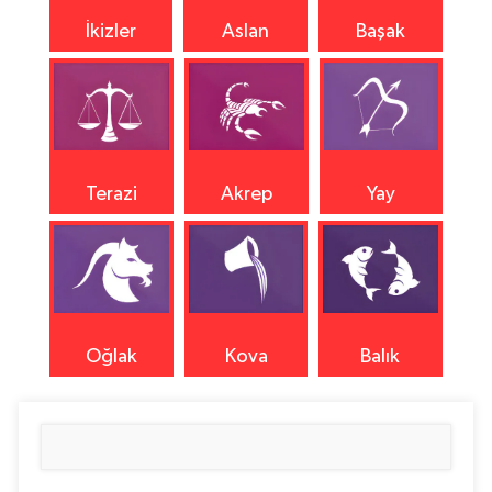
İkizler
Aslan
Başak
Terazi
Akrep
Yay
Oğlak
Kova
Balık