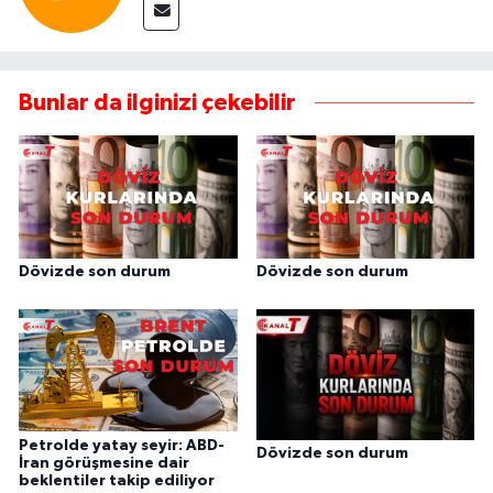
Bunlar da ilginizi çekebilir
Dövizde son durum
Dövizde son durum
Petrolde yatay seyir: ABD-
Dövizde son durum
İran görüşmesine dair
beklentiler takip ediliyor