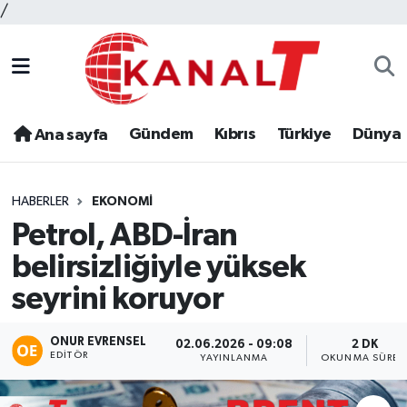
/
Gündem
Kıbrıs
Türkiye
Dünya
Ana sayfa
HABERLER
EKONOMI
Petrol, ABD-İran
belirsizliğiyle yüksek
seyrini koruyor
ONUR EVRENSEL
02.06.2026 - 09:08
2 DK
EDITÖR
YAYINLANMA
OKUNMA SÜRES