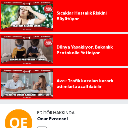
Sıcaklar Hastalık Riskini
Büyütüyor
Dünya Yasaklıyor, Bakanlık
Protokolle Yetiniyor
Avcı: Trafik kazaları kararlı
adımlarla azaltılabilir
EDITÖR HAKKINDA
Onur Evrensel