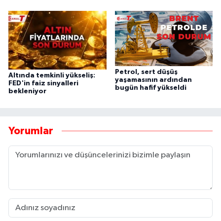
Petrol, sert düşüş
Altında temkinli yükseliş:
yaşamasının ardından
FED'in faiz sinyalleri
bugün hafif yükseldi
bekleniyor
Yorumlar