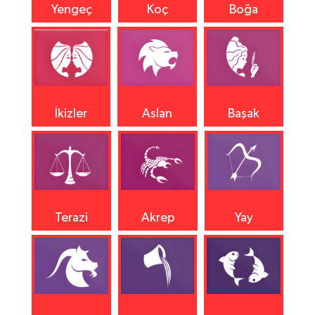
Yengeç
Koç
Boğa
İkizler
Aslan
Başak
Terazi
Akrep
Yay