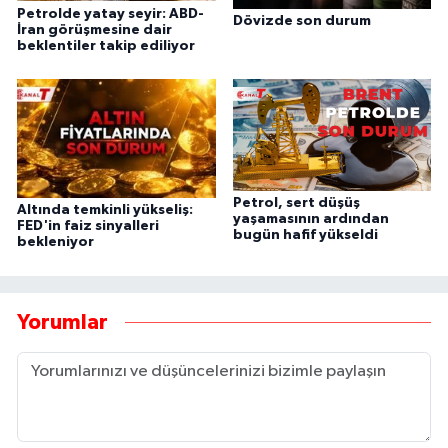
Petrolde yatay seyir: ABD-
Dövizde son durum
İran görüşmesine dair
beklentiler takip ediliyor
Petrol, sert düşüş
Altında temkinli yükseliş:
yaşamasının ardından
FED'in faiz sinyalleri
bugün hafif yükseldi
bekleniyor
Yorumlar