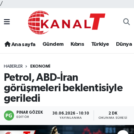
/
Gündem
Kıbrıs
Türkiye
Dünya
Ana sayfa
HABERLER
EKONOMI
Petrol, ABD-İran
görüşmeleri beklentisiyle
geriledi
PINAR GÖZEK
30.06.2026 - 10:10
2 DK
EDITÖR
YAYINLANMA
OKUNMA SÜRESI