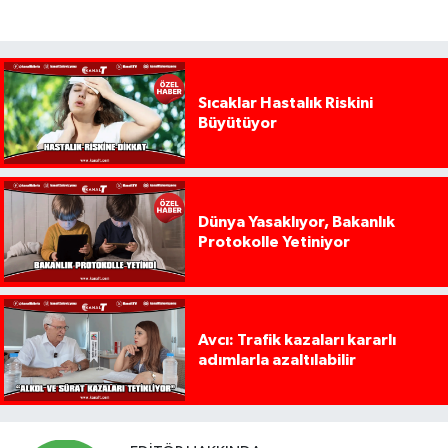
Sıcaklar Hastalık Riskini
Büyütüyor
Dünya Yasaklıyor, Bakanlık
Protokolle Yetiniyor
Avcı: Trafik kazaları kararlı
adımlarla azaltılabilir