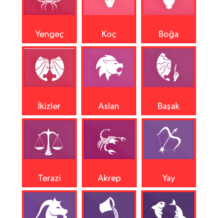
Yengeç
Koç
Boğa
İkizler
Aslan
Başak
Terazi
Akrep
Yay