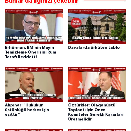
Bunlar da ilginizi çekebilir
Erhürman: BM'nin Mayın
Davalarda ürküten tablo
Temizleme Önerisini Rum
Tarafı Reddetti
Akpınar: "Hukukun
Öztürkler: Olağanüstü
üstünlüğü herkes için
Toplantı İçin Önce
eşittir"
Komiteler Gerekli Kararları
Üretmelidir