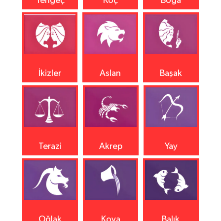
Yengeç
Koç
Boğa
İkizler
Aslan
Başak
Terazi
Akrep
Yay
Oğlak
Kova
Balık