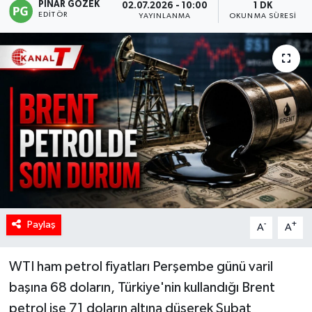
PINAR GÖZEK
02.07.2026 - 10:00
1 DK
EDITÖR
YAYINLANMA
OKUNMA SÜRESI
Paylaş
-
+
A
A
WTI ham petrol fiyatları Perşembe günü varil
başına 68 doların, Türkiye'nin kullandığı Brent
petrol ise 71 doların altına düşerek Şubat