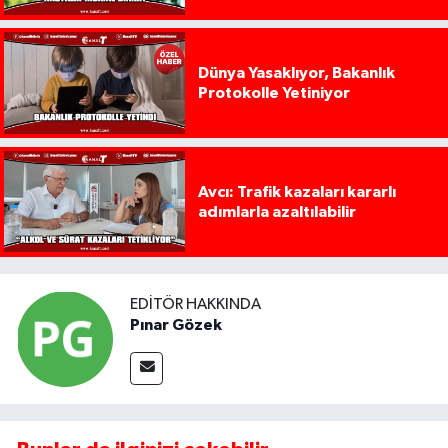
Dünya Yasaklıyor, Bakanlık
Protokolle Yetiniyor
Avcı: Trafik kazaları kararlı
adımlarla azaltılabilir
EDITÖR HAKKINDA
Pınar Gözek