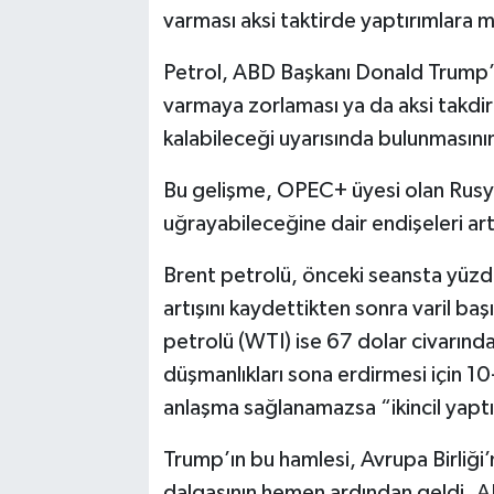
varması aksi taktirde yaptırımlara 
Petrol, ABD Başkanı Donald Trump’ın
varmaya zorlaması ya da aksi takdir
kalabileceği uyarısında bulunmasını
Bu gelişme, OPEC+ üyesi olan Rusya
uğrayabileceğine dair endişeleri art
Brent petrolü, önceki seansta yüzde
artışını kaydettikten sonra varil b
petrolü (WTI) ise 67 dolar civarın
düşmanlıkları sona erdirmesi için 10-
anlaşma sağlanamazsa “ikincil yaptı
Trump’ın bu hamlesi, Avrupa Birliği’
dalgasının hemen ardından geldi. AB