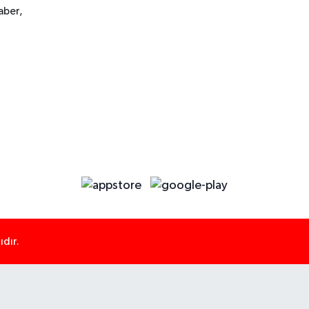
aber,
dır.