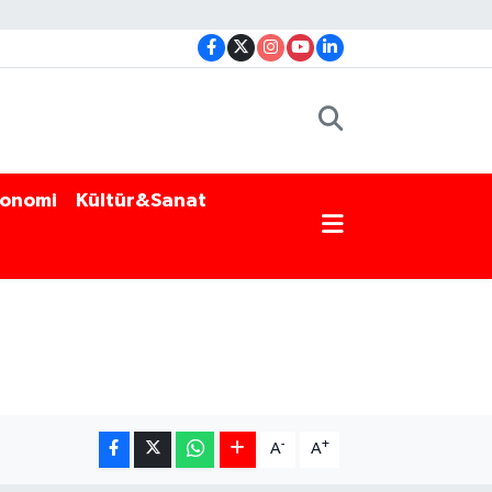
onomi
Kültür&Sanat
-
+
A
A