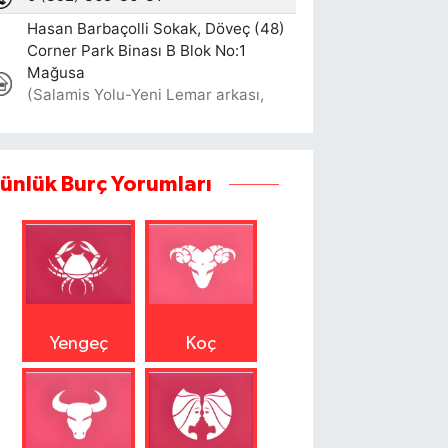
ünlük Burç Yorumları
Yengeç
Koç