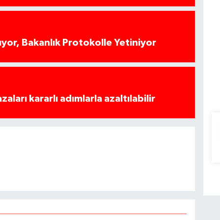
yor, Bakanlık Protokolle Yetiniyor
azaları kararlı adımlarla azaltılabilir