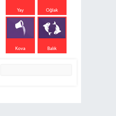
Yay
Oğlak
Kova
Balık