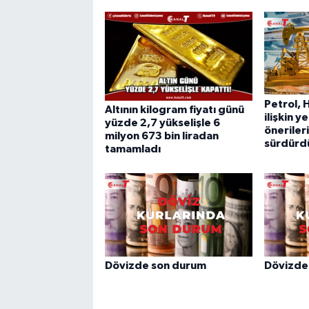
Petrol,
Altının kilogram fiyatı günü
ilişkin y
yüzde 2,7 yükselişle 6
önerileri
milyon 673 bin liradan
sürdürd
tamamladı
Dövizde son durum
Dövizde