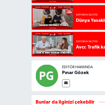
EDITÖRÜN SEÇTIĞI
Dünya Yasaklı
EDITÖRÜN SEÇTIĞI
Avcı: Trafik k
EDITÖR HAKKINDA
Pınar Gözek
Bunlar da ilginizi çekebilir