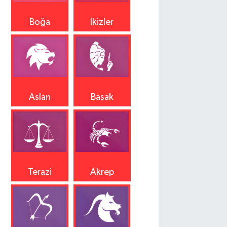
Boğa
İkizler
Aslan
Başak
Terazi
Akrep