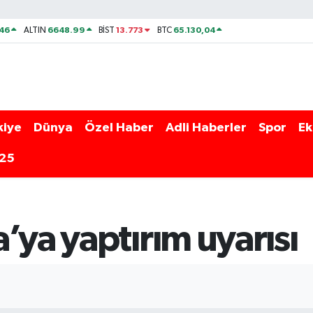
46
6648.99
13.773
65.130,04
ALTIN
BİST
BTC
kiye
Dünya
Özel Haber
Adli Haberler
Spor
Ek
025
’ya yaptırım uyarısı