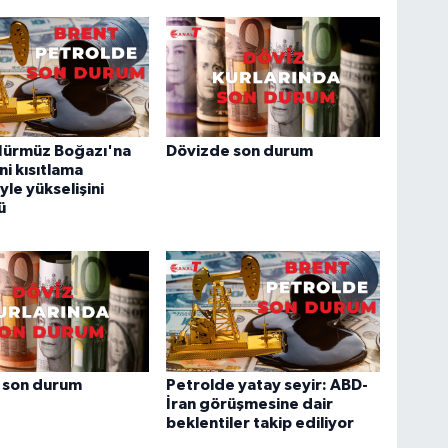
 Hürmüz Boğazı'na
Dövizde son durum
eni kısıtlama
yle yükselişini
ü
 son durum
Petrolde yatay seyir: ABD-
İran görüşmesine dair
beklentiler takip ediliyor