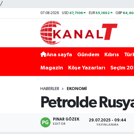
/
47,7106
55,1652
64,40
07-08-2026
USD
EUR
GBP
Ana sayfa
Gündem
Kıbrıs
Tür
Magazin
Köşe Yazarları
Seçim 2
HABERLER
EKONOMI
Petrolde Rusya
PINAR GÖZEK
29.07.2025 - 09:44
EDITÖR
YAYINLANMA