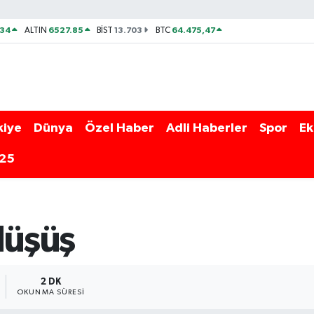
534
6527.85
13.703
64.475,47
ALTIN
BİST
BTC
kiye
Dünya
Özel Haber
Adli Haberler
Spor
Ek
025
düşüş
2 DK
OKUNMA SÜRESI