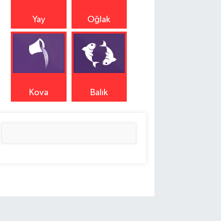
Yay
Oğlak
Kova
Balık