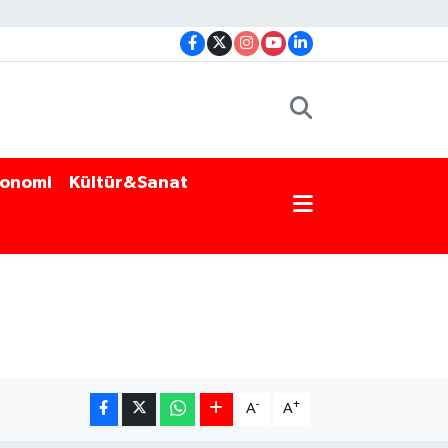
onomi
Kültür&Sanat
-
+
A
A