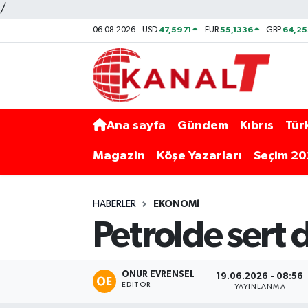
/
47,5971
55,1336
64,2
06-08-2026
USD
EUR
GBP
Ana sayfa
Gündem
Kıbrıs
Tür
Magazin
Köşe Yazarları
Seçim 2
HABERLER
EKONOMI
Petrolde sert 
ONUR EVRENSEL
19.06.2026 - 08:56
EDITÖR
YAYINLANMA