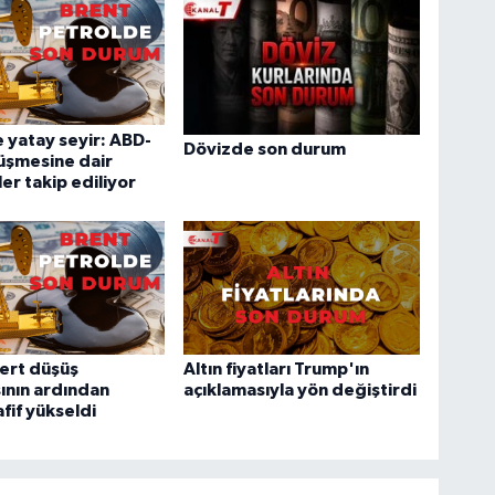
 yatay seyir: ABD-
Dövizde son durum
üşmesine dair
ler takip ediliyor
sert düşüş
Altın fiyatları Trump'ın
ının ardından
açıklamasıyla yön değiştirdi
fif yükseldi