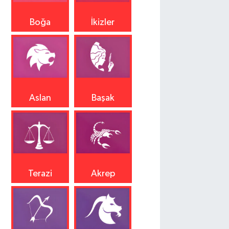
Boğa
İkizler
Aslan
Başak
Terazi
Akrep