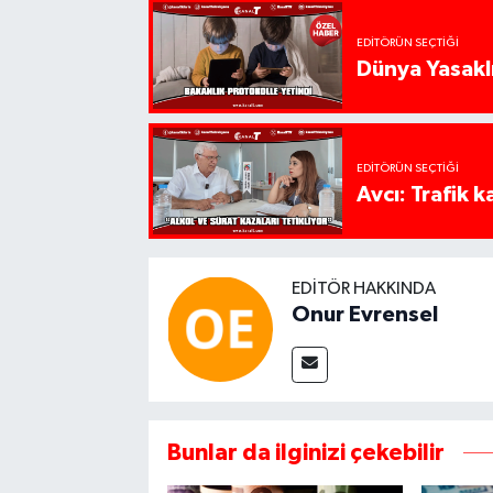
EDITÖRÜN SEÇTIĞI
Dünya Yasaklı
EDITÖRÜN SEÇTIĞI
Avcı: Trafik k
EDITÖR HAKKINDA
Onur Evrensel
Bunlar da ilginizi çekebilir