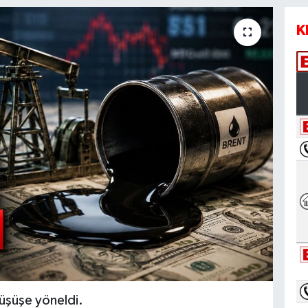
K
düşüşe yöneldi.