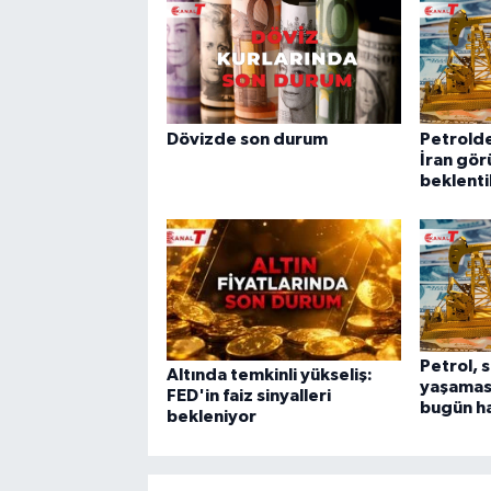
Dövizde son durum
Petrolde
İran gör
beklenti
Petrol, 
Altında temkinli yükseliş:
yaşamas
FED'in faiz sinyalleri
bugün ha
bekleniyor