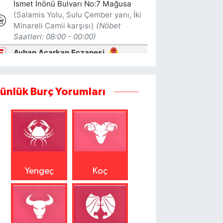
ünlük Burç Yorumları
Yengeç
Koç