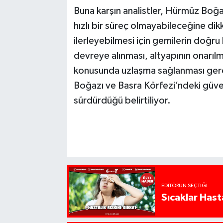
Buna karşın analistler, Hürmüz Boğ
hızlı bir süreç olmayabileceğine d
ilerleyebilmesi için gemilerin doğru
devreye alınması, altyapının onarıl
konusunda uzlaşma sağlanması gere
Boğazı ve Basra Körfezi’ndeki güvenli
sürdürdüğü belirtiliyor.
EDITÖRÜN SEÇTIĞI
Sıcaklar Hast