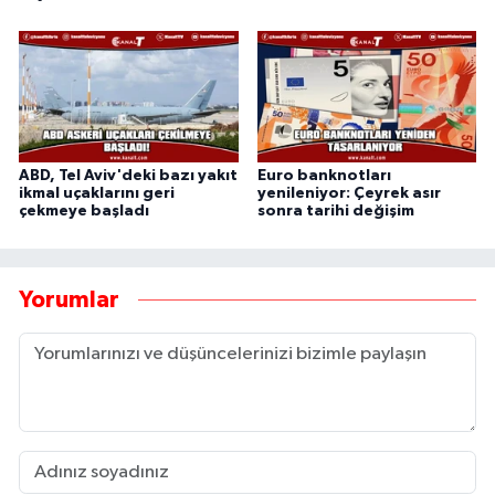
ABD, Tel Aviv'deki bazı yakıt
Euro banknotları
ikmal uçaklarını geri
yenileniyor: Çeyrek asır
çekmeye başladı
sonra tarihi değişim
Yorumlar