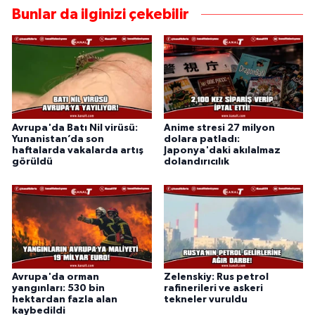
Bunlar da ilginizi çekebilir
Avrupa'da Batı Nil virüsü:
Anime stresi 27 milyon
Yunanistan’da son
dolara patladı:
haftalarda vakalarda artış
Japonya'daki akılalmaz
görüldü
dolandırıcılık
Avrupa'da orman
Zelenskiy: Rus petrol
yangınları: 530 bin
rafinerileri ve askeri
hektardan fazla alan
tekneler vuruldu
kaybedildi