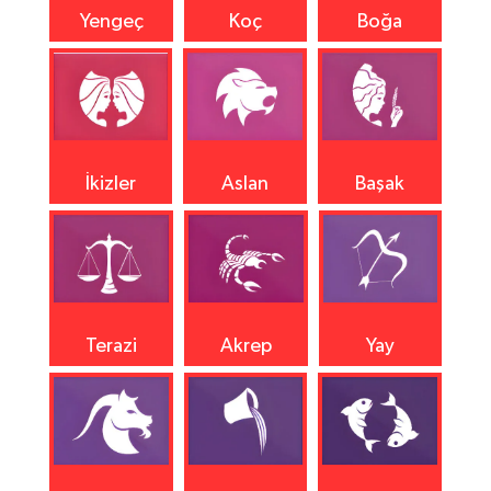
Yengeç
Koç
Boğa
İkizler
Aslan
Başak
Terazi
Akrep
Yay