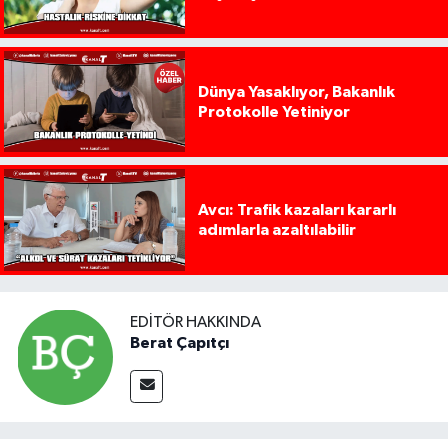
Dünya Yasaklıyor, Bakanlık
Protokolle Yetiniyor
Avcı: Trafik kazaları kararlı
adımlarla azaltılabilir
EDITÖR HAKKINDA
Berat Çapıtçı