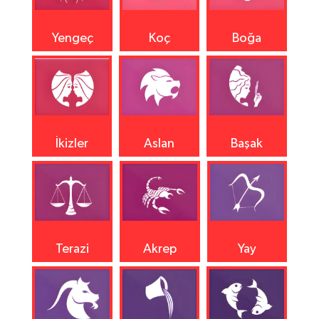
Yengeç
Koç
Boğa
İkizler
Aslan
Başak
Terazi
Akrep
Yay