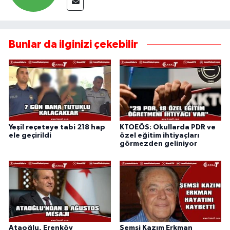
Bunlar da ilginizi çekebilir
Yeşil reçeteye tabi 218 hap
KTOEÖS: Okullarda PDR ve
ele geçirildi
özel eğitim ihtiyaçları
görmezden geliniyor
Ataoğlu, Erenköy
Şemsi Kazım Erkman