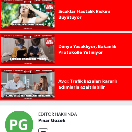
Sıcaklar Hastalık Riskini
Büyütüyor
Dünya Yasaklıyor, Bakanlık
Protokolle Yetiniyor
Avcı: Trafik kazaları kararlı
adımlarla azaltılabilir
EDITÖR HAKKINDA
Pınar Gözek