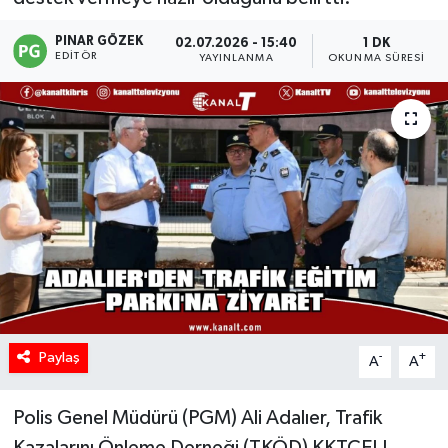
PINAR GÖZEK
02.07.2026 - 15:40
1 DK
EDITÖR
YAYINLANMA
OKUNMA SÜRESI
Paylaş
-
+
A
A
Polis Genel Müdürü (PGM) Ali Adalıer, Trafik
Kazalarını Önleme Derneği (TKÖD) KKTCELL