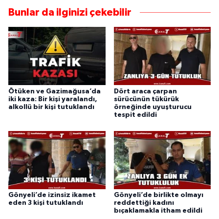
Bunlar da ilginizi çekebilir
Ötüken ve Gazimağusa’da
Dört araca çarpan
iki kaza: Bir kişi yaralandı,
sürücünün tükürük
alkollü bir kişi tutuklandı
örneğinde uyuşturucu
tespit edildi
Gönyeli’de izinsiz ikamet
Gönyeli’de birlikte olmayı
eden 3 kişi tutuklandı
reddettiği kadını
bıçaklamakla itham edildi