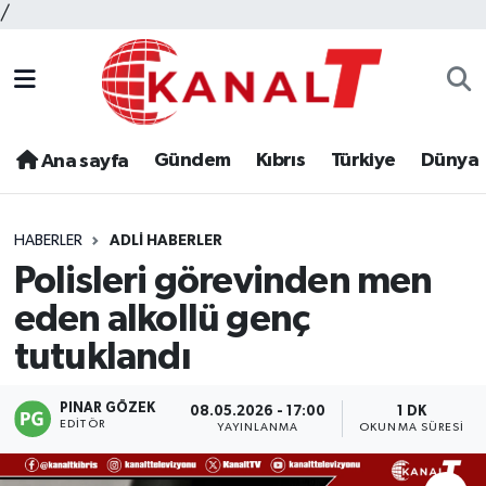
/
Gündem
Kıbrıs
Türkiye
Dünya
Ana sayfa
HABERLER
ADLI HABERLER
Polisleri görevinden men
eden alkollü genç
tutuklandı
PINAR GÖZEK
08.05.2026 - 17:00
1 DK
EDITÖR
YAYINLANMA
OKUNMA SÜRESI