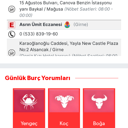
Günlük Burç Yorumları
Yengeç
Koç
Boğa