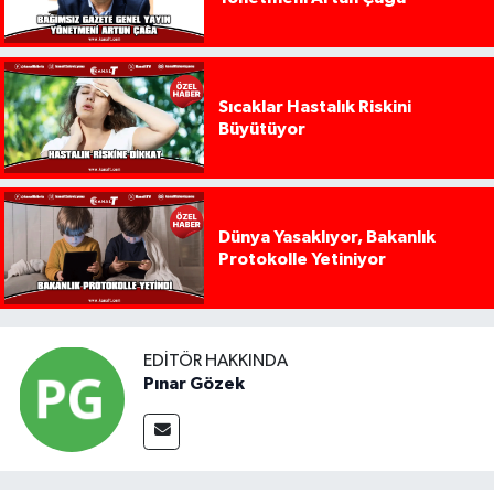
Sıcaklar Hastalık Riskini
Büyütüyor
Dünya Yasaklıyor, Bakanlık
Protokolle Yetiniyor
EDITÖR HAKKINDA
Pınar Gözek