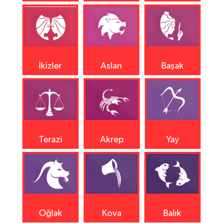
İkizler
Aslan
Başak
Terazi
Akrep
Yay
Oğlak
Kova
Balık