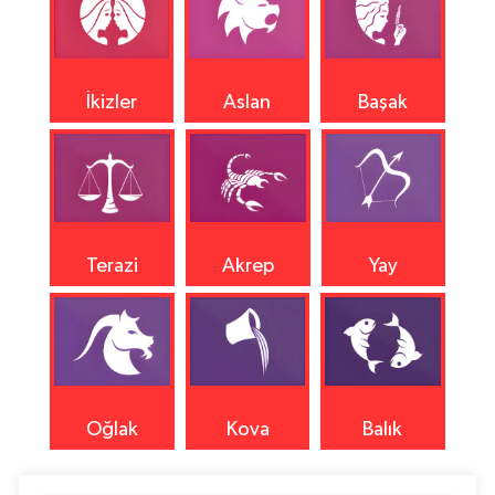
İkizler
Aslan
Başak
Terazi
Akrep
Yay
Oğlak
Kova
Balık