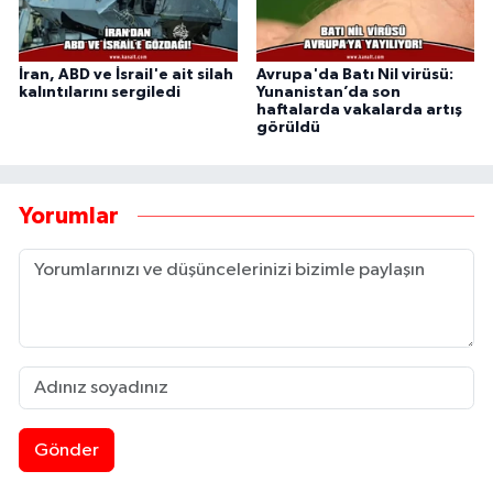
İran, ABD ve İsrail'e ait silah
Avrupa'da Batı Nil virüsü:
kalıntılarını sergiledi
Yunanistan’da son
haftalarda vakalarda artış
görüldü
Yorumlar
Gönder