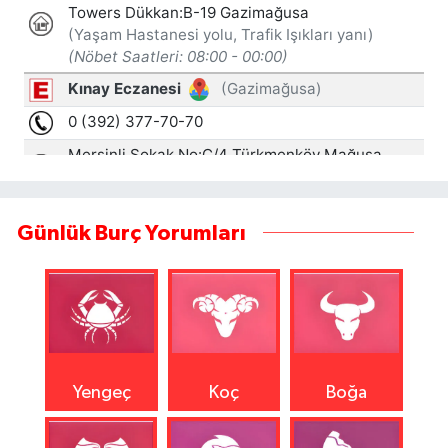
Günlük Burç Yorumları
Yengeç
Koç
Boğa