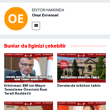
EDITÖR HAKKINDA
Onur Evrensel
Bunlar da ilginizi çekebilir
Erhürman: BM'nin Mayın
Davalarda ürküten tablo
Temizleme Önerisini Rum
Tarafı Reddetti