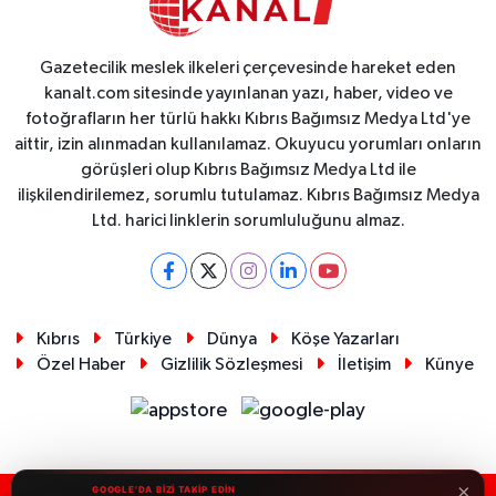
Gazetecilik meslek ilkeleri çerçevesinde hareket eden
kanalt.com sitesinde yayınlanan yazı, haber, video ve
fotoğrafların her türlü hakkı Kıbrıs Bağımsız Medya Ltd'ye
aittir, izin alınmadan kullanılamaz. Okuyucu yorumları onların
görüşleri olup Kıbrıs Bağımsız Medya Ltd ile
ilişkilendirilemez, sorumlu tutulamaz. Kıbrıs Bağımsız Medya
Ltd. harici linklerin sorumluluğunu almaz.
Kıbrıs
Türkiye
Dünya
Köşe Yazarları
Özel Haber
Gizlilik Sözleşmesi
İletişim
Künye
×
GOOGLE'DA BİZİ TAKİP EDİN