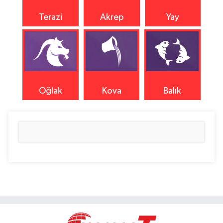
Terazi
Akrep
Yay
Oğlak
Kova
Balık