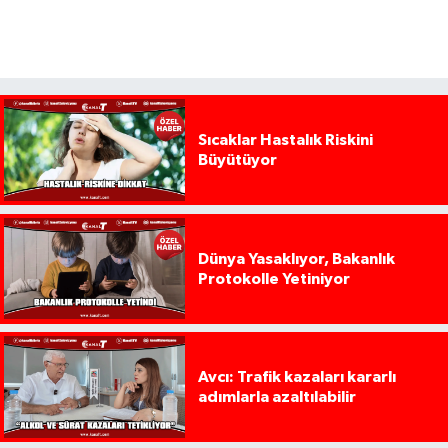
Sıcaklar Hastalık Riskini
Büyütüyor
Dünya Yasaklıyor, Bakanlık
Protokolle Yetiniyor
Avcı: Trafik kazaları kararlı
adımlarla azaltılabilir