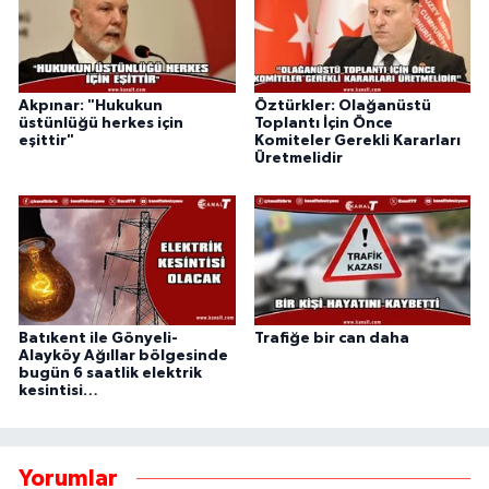
Akpınar: "Hukukun
Öztürkler: Olağanüstü
üstünlüğü herkes için
Toplantı İçin Önce
eşittir"
Komiteler Gerekli Kararları
Üretmelidir
Batıkent ile Gönyeli-
Trafiğe bir can daha
Alayköy Ağıllar bölgesinde
bugün 6 saatlik elektrik
kesintisi…
Yorumlar