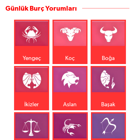
Günlük Burç Yorumları
Yengeç
Koç
Boğa
İkizler
Aslan
Başak