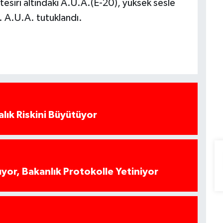
i tesiri altındaki A.U.A.(E-20), yüksek sesle
. A.U.A. tutuklandı.
alık Riskini Büyütüyor
yor, Bakanlık Protokolle Yetiniyor