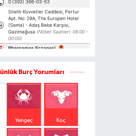
ünlük Burç Yorumları
Yengeç
Koç