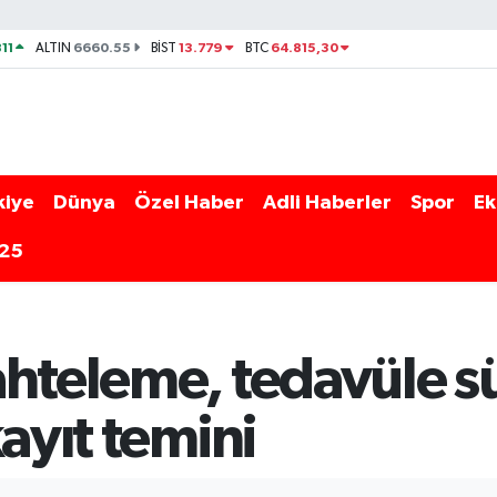
11
6660.55
13.779
64.815,30
ALTIN
BİST
BTC
kiye
Dünya
Özel Haber
Adli Haberler
Spor
Ek
025
ahteleme, tedavüle s
kayıt temini