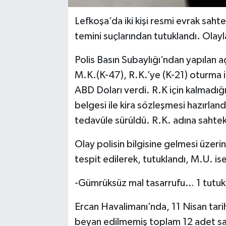
Lefkoşa’da iki kişi resmi evrak saht
temini suçlarından tutuklandı. Olayla i
Polis Basın Subaylığı’ndan yapılan 
M.K.(K-47), R.K.’ye (K-21) oturma i
ABD Doları verdi. R.K için kalmadığı
belgesi ile kira sözleşmesi hazırlandı
tedavüle sürüldü. R.K. adına sahteka
Olay polisin bilgisine gelmesi üzeri
tespit edilerek, tutuklandı, M.U. ise
-Gümrüksüz mal tasarrufu… 1 tutuk
Ercan Havalimanı’nda, 11 Nisan tar
beyan edilmemiş toplam 12 adet saç 