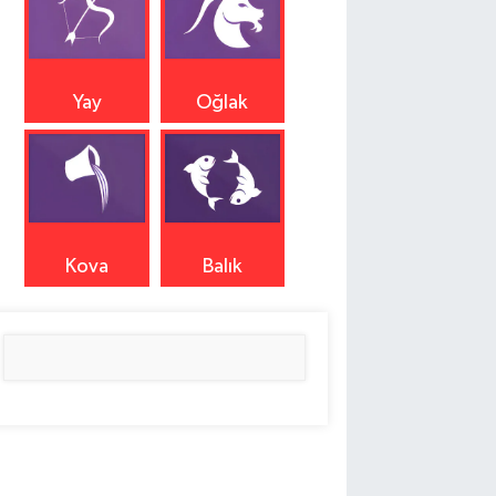
Yay
Oğlak
Kova
Balık