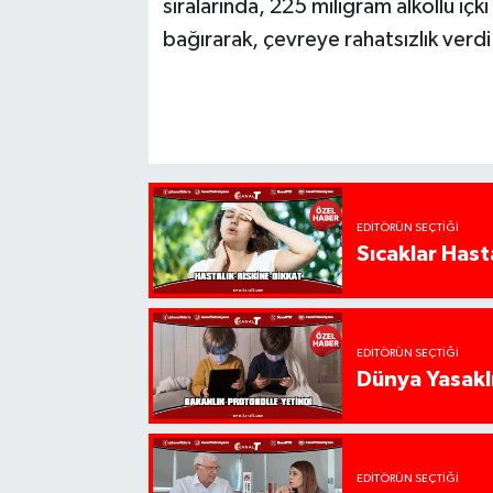
sıralarında, 225 miligram alkollü içk
bağırarak, çevreye rahatsızlık verdi
EDITÖRÜN SEÇTIĞI
Sıcaklar Hast
EDITÖRÜN SEÇTIĞI
Dünya Yasaklı
EDITÖRÜN SEÇTIĞI