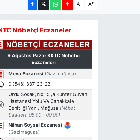
-
+
A
A
KTC Nöbetçi Eczaneler