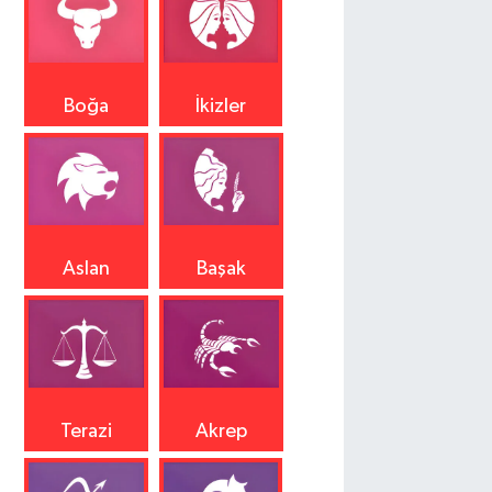
Boğa
İkizler
Aslan
Başak
Terazi
Akrep