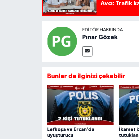
Avcı: Trafik k
EDITÖR HAKKINDA
Pınar Gözek
Bunlar da ilginizi çekebilir
Lefkoşa ve Ercan’da
İkamet iz
uyuşturucu
tutuklan