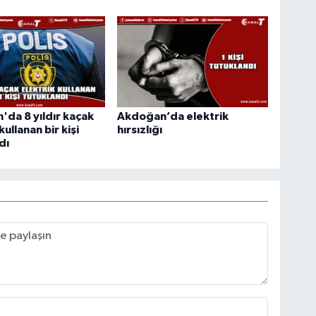
da 8 yıldır kaçak
Akdoğan’da elektrik
kullanan bir kişi
hırsızlığı
dı