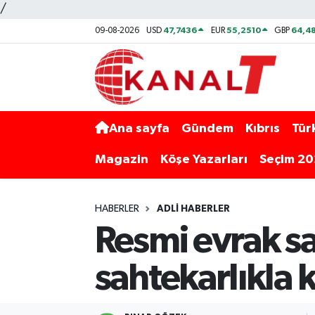
/
47,7436
55,2510
64,48
09-08-2026
USD
EUR
GBP
Ana sayfa
Gündem
Kıbrıs
Tür
Magazin
Köşe Yazarları
Seçim 2
HABERLER
ADLI HABERLER
Resmi evrak s
sahtekarlıkla 