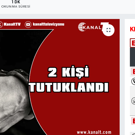
1 DK
OKUNMA SÜRESI
K