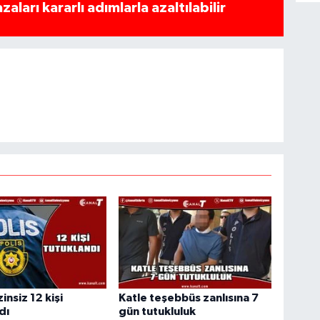
azaları kararlı adımlarla azaltılabilir
insiz 12 kişi
Katle teşebbüs zanlısına 7
dı
gün tutukluluk