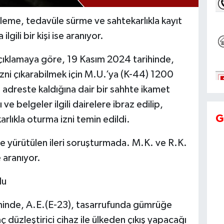
eleme, tedavüle sürme ve sahtekarlıkla kayıt
lgili bir kişi ise aranıyor.
açıklamaya göre, 19 Kasım 2024 tarihinde,
zni çıkarabilmek için M.U.’ya (K-44) 1200
 adreste kaldığına dair bir sahhte ikamet
 ve belgeler ilgili dairelere ibraz edilip,
G
rlıkla oturma izni temin edildi.
ne yürütülen ileri soruşturmada. M.K. ve R.K.
 aranıyor.
lu
ihinde, A.E.(E-23), tasarrufunda gümrüğe
düzleştirici cihaz ile ülkeden çıkış yapacağı