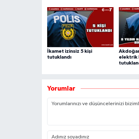
İkamet izinsiz 5 kişi
Akdoğan'
tutuklandı
elektrik 
tutuklan
Yorumlar