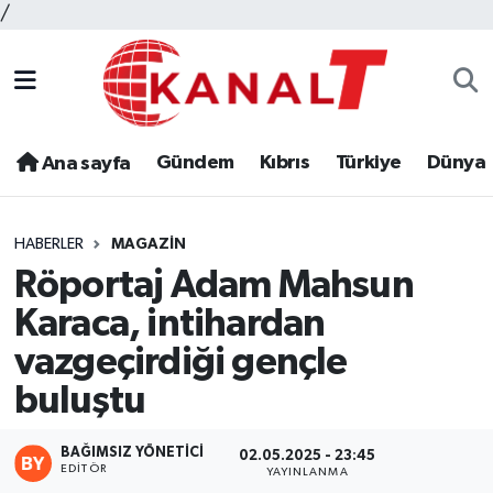
/
Gündem
Kıbrıs
Türkiye
Dünya
Ana sayfa
HABERLER
MAGAZIN
Röportaj Adam Mahsun
Karaca, intihardan
vazgeçirdiği gençle
buluştu
BAĞIMSIZ YÖNETICI
02.05.2025 - 23:45
EDITÖR
YAYINLANMA