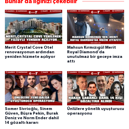
Bunlar da ilginizi çekebilir
Merit Crystal Cove Otel
Mahsun Kırmızıgül Merit
renovasyonun ardından
Royal Diamond’da
yeniden hizmete açılıyor
unutulmaz bir geceye imza
attı
Somer Sivrioğlu, Sinem
Ünlülere yönelik uyuşturucu
Güven, Büşra Pekin, Burak
operasyonu
Deniz ve Norm Ender dahil
14 gözaltı kararı