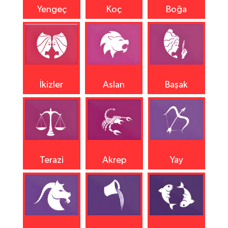
Yengeç
Koç
Boğa
İkizler
Aslan
Başak
Terazi
Akrep
Yay