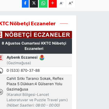
-
+
A
A
KTC Nöbetçi Eczaneler