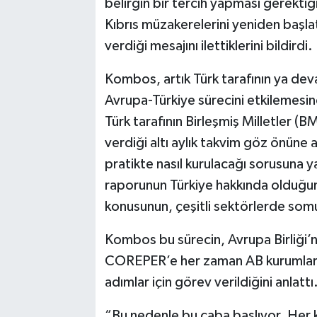
belirgin bir tercih yapması gerektiğ
Kıbrıs müzakerelerini yeniden başla
verdiği mesajını ilettiklerini bildirdi.
Kombos, artık Türk tarafının ya dev
Avrupa-Türkiye sürecini etkilemesin
Türk tarafının Birleşmiş Milletler (B
verdiği altı aylık takvim göz önüne 
pratikte nasıl kurulacağı sorusuna y
raporunun Türkiye hakkında olduğun
konusunun, çeşitli sektörlerde somut
Kombos bu sürecin, Avrupa Birliği’ni
COREPER’e her zaman AB kurumlarının
adımlar için görev verildiğini anlattı
“Bu nedenle bu çaba başlıyor. Her kr