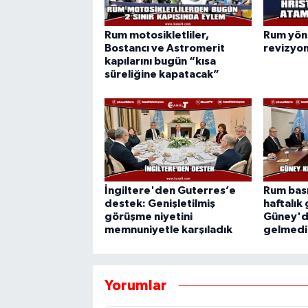
Rum motosikletliler,
Rum yön
Bostancı ve Astromerit
revizyo
kapılarını bugün “kısa
süreliğine kapatacak”
İngiltere'den Guterres’e
Rum bası
destek: Genişletilmiş
haftalık
görüşme niyetini
Güney'd
memnuniyetle karşıladık
gelmedi
Yorumlar