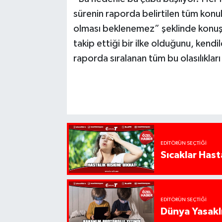
sürenin raporda belirtilen tüm konul
olması beklenemez” şeklinde konuşa
takip ettiği bir ilke olduğunu, kendil
raporda sıralanan tüm bu olasılıkları
EDITÖRÜN SEÇTIĞI
Sıcaklar Hast
EDITÖRÜN SEÇTIĞI
Dünya Yasaklı