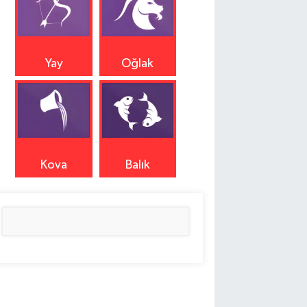
Yay
Oğlak
Kova
Balık