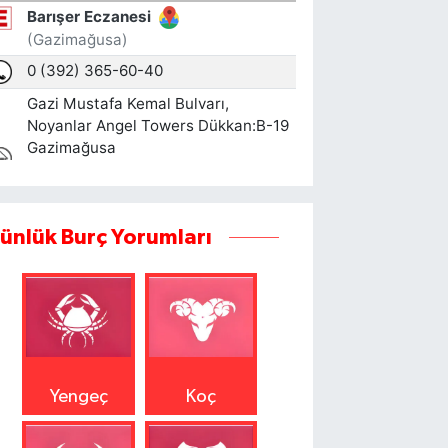
ünlük Burç Yorumları
Yengeç
Koç