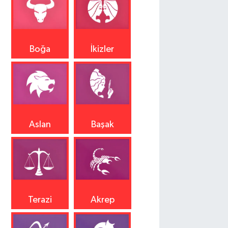
Boğa
İkizler
Aslan
Başak
Terazi
Akrep