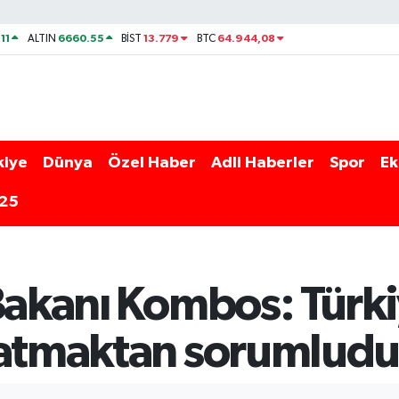
11
6660.55
13.779
64.944,08
ALTIN
BİST
BTC
kiye
Dünya
Özel Haber
Adli Haberler
Spor
Ek
025
Bakanı Kombos: Türkiy
 atmaktan sorumludu