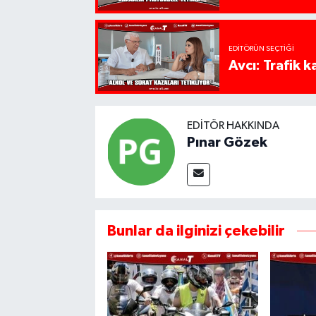
EDITÖRÜN SEÇTIĞI
Avcı: Trafik k
EDITÖR HAKKINDA
Pınar Gözek
Bunlar da ilginizi çekebilir