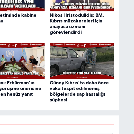
etiminde kabine
Nikos Hristodulidis: BM,
nu
Kıbrıs müzakereleri için
anayasa uzmanı
görevlendirdi
nı: Erhürman'ın
Güney Kıbrıs’ta daha önce
 görüşme önerisine
vaka tespit edilmemiş
en henüz yanıt
bölgelerde şap hastalığı
şüphesi