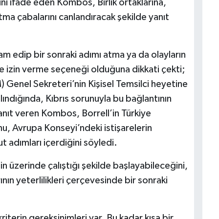
ini ifade eden Kombos, Birlik ortaklarına,
tma çabalarını canlandıracak şekilde yanıt
am edip bir sonraki adımı atma ya da olayların
e izin verme seçeneği olduğuna dikkati çekti;
M) Genel Sekreteri’nin Kişisel Temsilci heyetine
alındığında, Kıbrıs sorunuyla bu bağlantının
anıt veren Kombos, Borrell’in Türkiye
u, Avrupa Konseyi’ndeki istişarelerin
 adımları içerdiğini söyledi.
n üzerinde çalıştığı şekilde başlayabileceğini,
 yeterlilikleri çerçevesinde bir sonraki
.
iterin gereksinimleri var. Bu kadar kısa bir