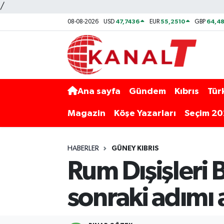
/
47,7436
55,2510
64,48
08-08-2026
USD
EUR
GBP
Ana sayfa
Gündem
Kıbrıs
Tür
Magazin
Köşe Yazarları
Seçim 2
HABERLER
GÜNEY KIBRIS
Rum Dışişleri 
sonraki adımı