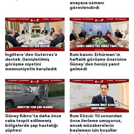
anayasa uzmanı
görevlendirdi
İngiltere'den Guterres’e
Rum basını: Erhürman'ın
destek: Genişletilmiş
haftalık görüşme önerisine
görüşme niyetini
Güney'den henüz yanıt
memnuniyetle karşıladık
gelmedi
Güney Kıbrıs’ta daha önce
Rum Sözcü: Yıl sonundan
vaka tespit edilmemiş
önce ilerleme umuyoruz,
bölgelerde şap hastalığı
ancak müzakerelerin
şüphesi
başlaması için koşullar