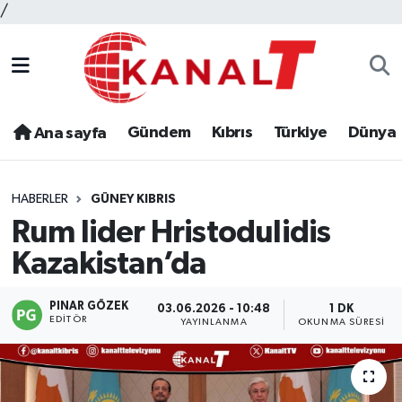
/
Gündem
Kıbrıs
Türkiye
Dünya
Ana sayfa
HABERLER
GÜNEY KIBRIS
Rum lider Hristodulidis
Kazakistan’da
PINAR GÖZEK
03.06.2026 - 10:48
1 DK
EDITÖR
YAYINLANMA
OKUNMA SÜRESI