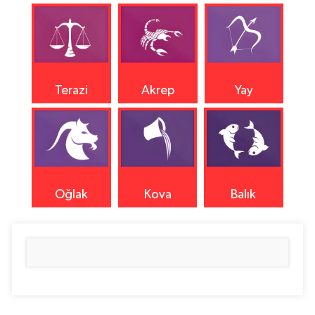
Terazi
Akrep
Yay
Oğlak
Kova
Balık