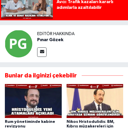
Avcı: Trafik kazaları kararlı
adımlarla azaltılabilir
EDITÖR HAKKINDA
Pınar Gözek
Bunlar da ilginizi çekebilir
Rum yönetiminde kabine
Nikos Hristodulidis: BM,
revizyonu
Kıbrıs müzakereleri için