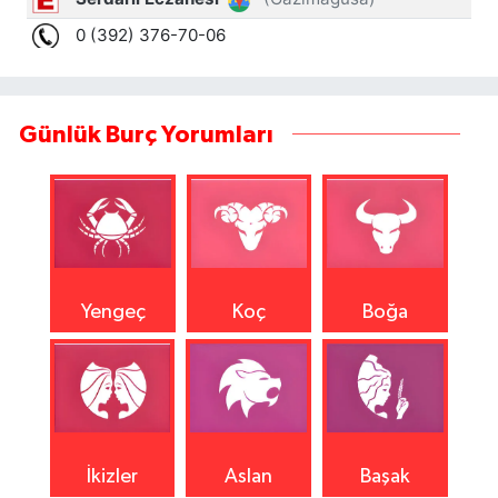
Günlük Burç Yorumları
Yengeç
Koç
Boğa
İkizler
Aslan
Başak