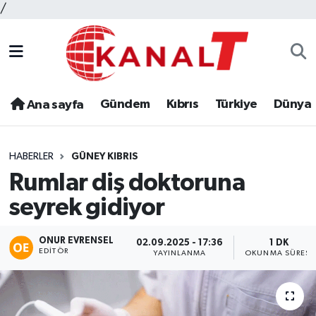
/
Gündem
Kıbrıs
Türkiye
Dünya
Ana sayfa
HABERLER
GÜNEY KIBRIS
Rumlar diş doktoruna
seyrek gidiyor
ONUR EVRENSEL
02.09.2025 - 17:36
1 DK
EDITÖR
YAYINLANMA
OKUNMA SÜRESI