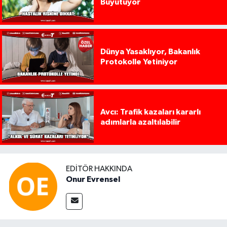
Büyütüyor
Dünya Yasaklıyor, Bakanlık
Protokolle Yetiniyor
Avcı: Trafik kazaları kararlı
adımlarla azaltılabilir
EDITÖR HAKKINDA
Onur Evrensel