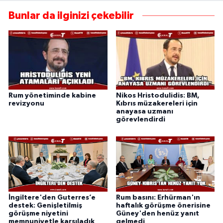
Bunlar da ilginizi çekebilir
Rum yönetiminde kabine
Nikos Hristodulidis: BM,
revizyonu
Kıbrıs müzakereleri için
anayasa uzmanı
görevlendirdi
İngiltere'den Guterres’e
Rum basını: Erhürman'ın
destek: Genişletilmiş
haftalık görüşme önerisine
görüşme niyetini
Güney'den henüz yanıt
memnuniyetle karşıladık
gelmedi