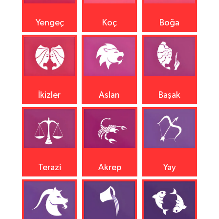
Yengeç
Koç
Boğa
İkizler
Aslan
Başak
Terazi
Akrep
Yay