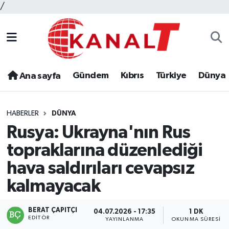
/
Gündem
Kıbrıs
Türkiye
Dünya
Ana sayfa
HABERLER
DÜNYA
Rusya: Ukrayna'nın Rus
topraklarına düzenlediği
hava saldırıları cevapsız
kalmayacak
BERAT ÇAPITÇI
04.07.2026 - 17:35
1 DK
EDITÖR
YAYINLANMA
OKUNMA SÜRESI