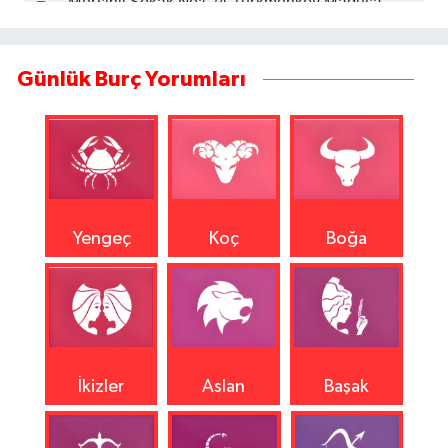
Günlük Burç Yorumları
Yengeç
Koç
Boğa
İkizler
Aslan
Başak