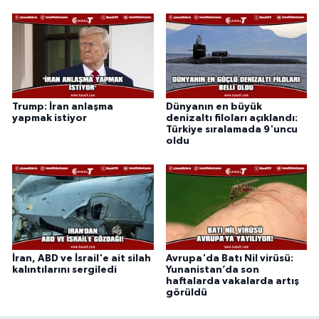
Trump: İran anlaşma
Dünyanın en büyük
yapmak istiyor
denizaltı filoları açıklandı:
Türkiye sıralamada 9'uncu
oldu
İran, ABD ve İsrail'e ait silah
Avrupa'da Batı Nil virüsü:
kalıntılarını sergiledi
Yunanistan’da son
haftalarda vakalarda artış
görüldü