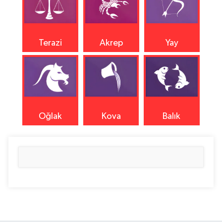
Terazi
Akrep
Yay
Oğlak
Kova
Balık