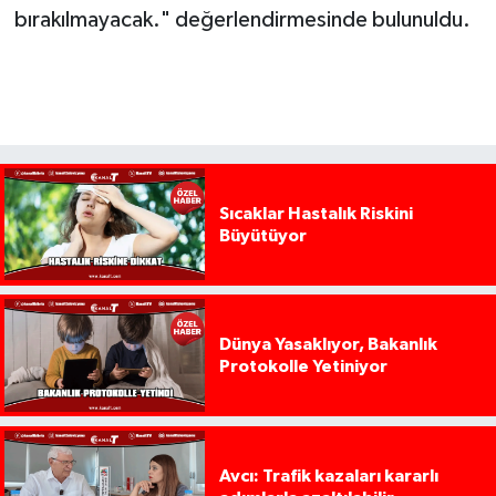
bırakılmayacak." değerlendirmesinde bulunuldu.
Sıcaklar Hastalık Riskini
Büyütüyor
Dünya Yasaklıyor, Bakanlık
Protokolle Yetiniyor
Avcı: Trafik kazaları kararlı