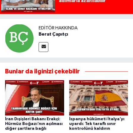
adımlarla azaltılabilir
EDITÖR HAKKINDA
Berat Çapıtçı
Bunlar da ilginizi çekebilir
İran Dışişleri Bakanı Erakçi:
İspanya hükümeti İtalya’yı
Hürmüz Boğazı’nın açılması
uyardı: Tek taraflı sınır
diğer şartlara bağlı
kontrolünü kaldırın