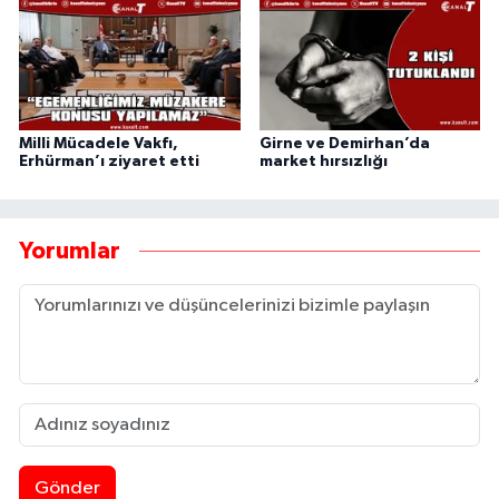
Milli Mücadele Vakfı,
Girne ve Demirhan’da
Erhürman’ı ziyaret etti
market hırsızlığı
Yorumlar
Gönder