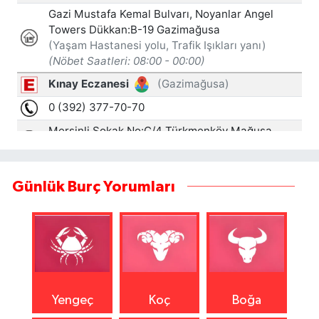
Günlük Burç Yorumları
Yengeç
Koç
Boğa