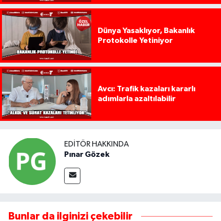
Dünya Yasaklıyor, Bakanlık
Protokolle Yetiniyor
Avcı: Trafik kazaları kararlı
adımlarla azaltılabilir
EDITÖR HAKKINDA
Pınar Gözek
Bunlar da ilginizi çekebilir