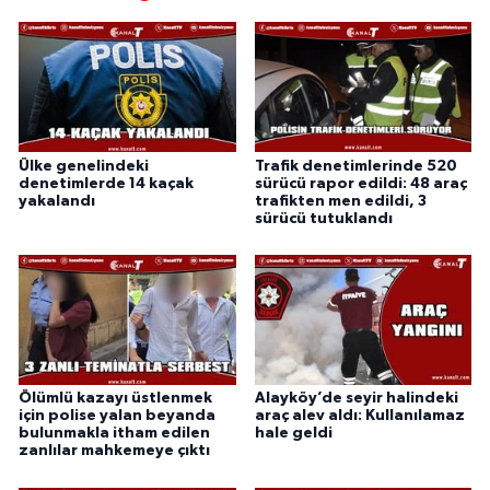
Ülke genelindeki
Trafik denetimlerinde 520
denetimlerde 14 kaçak
sürücü rapor edildi: 48 araç
yakalandı
trafikten men edildi, 3
sürücü tutuklandı
Ölümlü kazayı üstlenmek
Alayköy’de seyir halindeki
için polise yalan beyanda
araç alev aldı: Kullanılamaz
bulunmakla itham edilen
hale geldi
zanlılar mahkemeye çıktı