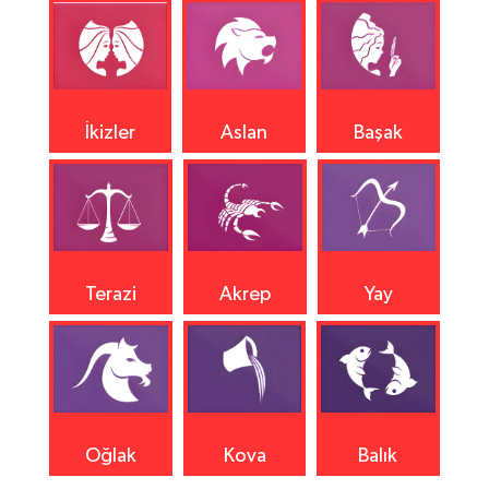
İkizler
Aslan
Başak
Terazi
Akrep
Yay
Oğlak
Kova
Balık