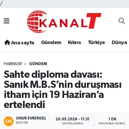
/
Gündem
Kıbrıs
Türkiye
Dünya
Ana sayfa
HABERLER
GÜNDEM
Sahte diploma davası:
Sanık M.B.S’nin duruşması
itham için 19 Haziran’a
ertelendi
ONUR EVRENSEL
20.05.2026 - 11:31
1 DK
EDITÖR
YAYINLANMA
OKUNMA SÜRESI