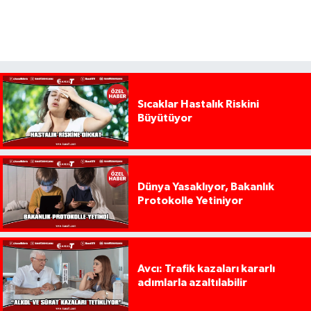
Sıcaklar Hastalık Riskini
Büyütüyor
Dünya Yasaklıyor, Bakanlık
Protokolle Yetiniyor
Avcı: Trafik kazaları kararlı
adımlarla azaltılabilir