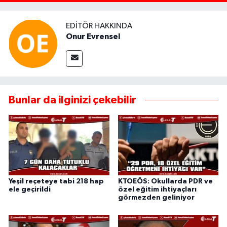
EDITÖR HAKKINDA
Onur Evrensel
Bunlar da ilginizi çekebilir
Yeşil reçeteye tabi 218 hap
KTOEÖS: Okullarda PDR ve
ele geçirildi
özel eğitim ihtiyaçları
görmezden geliniyor