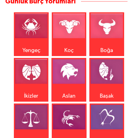
Günlük Burç Yorumları
Yengeç
Koç
Boğa
İkizler
Aslan
Başak