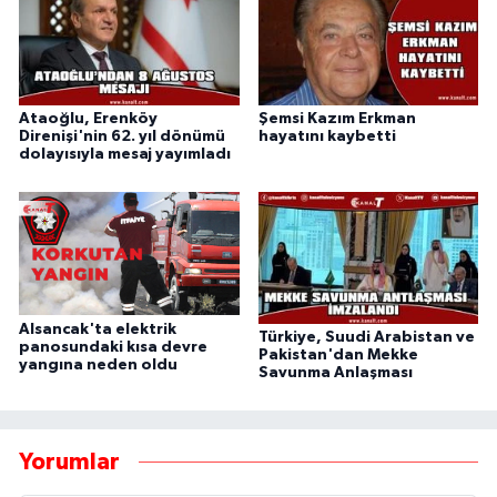
Ataoğlu, Erenköy
Şemsi Kazım Erkman
Direnişi'nin 62. yıl dönümü
hayatını kaybetti
dolayısıyla mesaj yayımladı
Alsancak'ta elektrik
Türkiye, Suudi Arabistan ve
panosundaki kısa devre
Pakistan'dan Mekke
yangına neden oldu
Savunma Anlaşması
Yorumlar