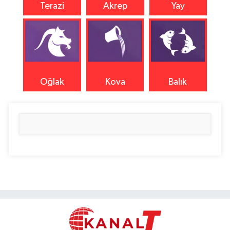
Terazi
Akrep
Yay
Oğlak
Kova
Balık