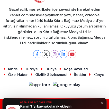
Gazetecilik meslek ilkeleri çerçevesinde hareket eden
kanalt.com sitesinde yayınlanan yazı, haber, video ve
fotoğrafların her türlü hakkı Kıbrıs Bağımsız Medya Ltd'ye
aittir, izin alınmadan kullanılamaz. Okuyucu yorumları onların
görüşleri olup Kıbrıs Bağımsız Medya Ltd ile
ilişkilendirilemez, sorumlu tutulamaz. Kıbrıs Bağımsız Medya
Ltd. harici linklerin sorumluluğunu almaz.
Kıbrıs
Türkiye
Dünya
Köşe Yazarları
Özel Haber
Gizlilik Sözleşmesi
İletişim
Künye
×
GOOGLE'DA BİZİ TAKİP EDİN
Kanal T 'yi kaynak olarak ekleyin
RSS
Copyright © 2026. Her hakkı saklıdır.