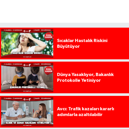
Sıcaklar Hastalık Riskini
Büyütüyor
Dünya Yasaklıyor, Bakanlık
Protokolle Yetiniyor
Avcı: Trafik kazaları kararlı
adımlarla azaltılabilir