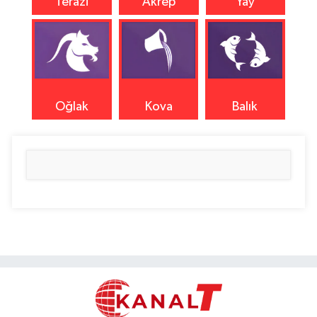
Terazi
Akrep
Yay
Oğlak
Kova
Balık