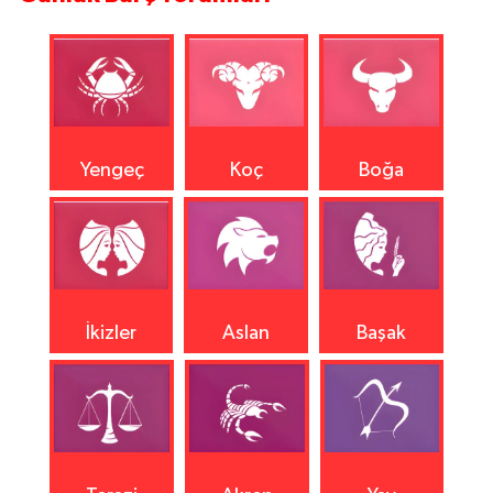
Yengeç
Koç
Boğa
İkizler
Aslan
Başak