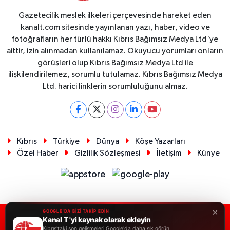
Gazetecilik meslek ilkeleri çerçevesinde hareket eden
kanalt.com sitesinde yayınlanan yazı, haber, video ve
fotoğrafların her türlü hakkı Kıbrıs Bağımsız Medya Ltd'ye
aittir, izin alınmadan kullanılamaz. Okuyucu yorumları onların
görüşleri olup Kıbrıs Bağımsız Medya Ltd ile
ilişkilendirilemez, sorumlu tutulamaz. Kıbrıs Bağımsız Medya
Ltd. harici linklerin sorumluluğunu almaz.
Kıbrıs
Türkiye
Dünya
Köşe Yazarları
Özel Haber
Gizlilik Sözleşmesi
İletişim
Künye
×
GOOGLE'DA BİZİ TAKİP EDİN
Kanal T 'yi kaynak olarak ekleyin
RSS
Copyright © 2026. Her hakkı saklıdır.
Kıbrıs'taki son gelişmeleri Google'da daha sık görün.