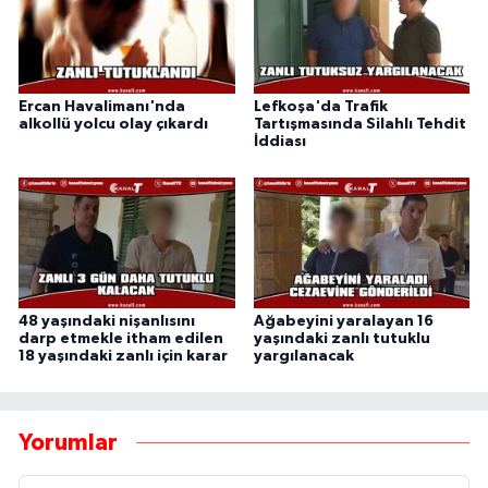
Ercan Havalimanı'nda
Lefkoşa'da Trafik
alkollü yolcu olay çıkardı
Tartışmasında Silahlı Tehdit
İddiası
48 yaşındaki nişanlısını
Ağabeyini yaralayan 16
darp etmekle itham edilen
yaşındaki zanlı tutuklu
18 yaşındaki zanlı için karar
yargılanacak
Yorumlar