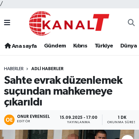
/
Gündem
Kıbrıs
Türkiye
Dünya
Ana sayfa
HABERLER
ADLI HABERLER
Sahte evrak düzenlemek
suçundan mahkemeye
çıkarıldı
ONUR EVRENSEL
15.09.2025 - 17:00
1 DK
EDITÖR
YAYINLANMA
OKUNMA SÜRESI