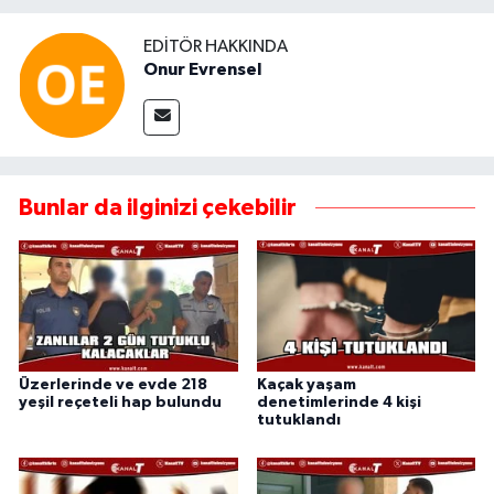
EDITÖR HAKKINDA
Onur Evrensel
Bunlar da ilginizi çekebilir
Üzerlerinde ve evde 218
Kaçak yaşam
yeşil reçeteli hap bulundu
denetimlerinde 4 kişi
tutuklandı