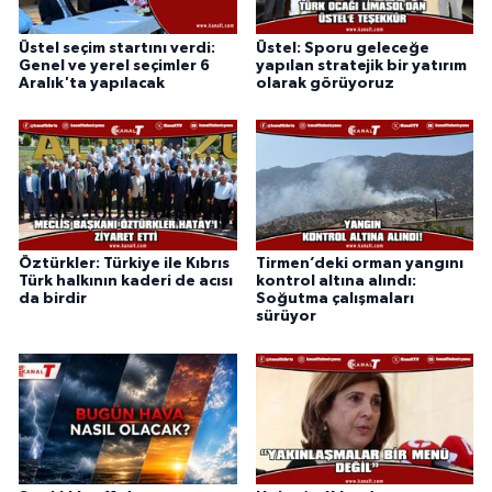
Üstel seçim startını verdi:
Üstel: Sporu geleceğe
Genel ve yerel seçimler 6
yapılan stratejik bir yatırım
Aralık'ta yapılacak
olarak görüyoruz
Öztürkler: Türkiye ile Kıbrıs
Tirmen’deki orman yangını
Türk halkının kaderi de acısı
kontrol altına alındı:
da birdir
Soğutma çalışmaları
sürüyor