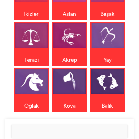
İkizler
Aslan
Başak
Terazi
Akrep
Yay
Oğlak
Kova
Balık