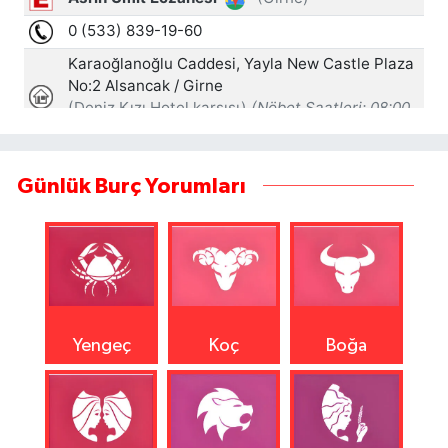
Günlük Burç Yorumları
Yengeç
Koç
Boğa