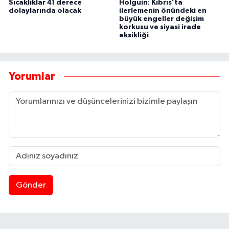
Sıcaklıklar 41 derece
Holguín: Kıbrıs’ta
dolaylarında olacak
ilerlemenin önündeki en
büyük engeller değişim
korkusu ve siyasi irade
eksikliği
Yorumlar
Gönder