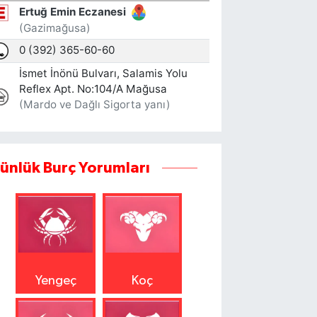
ünlük Burç Yorumları
Yengeç
Koç