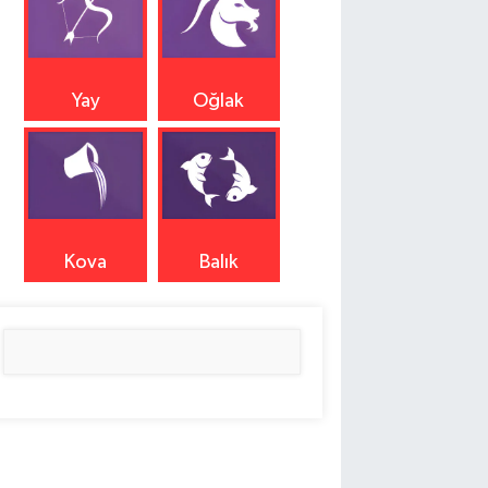
Yay
Oğlak
Kova
Balık