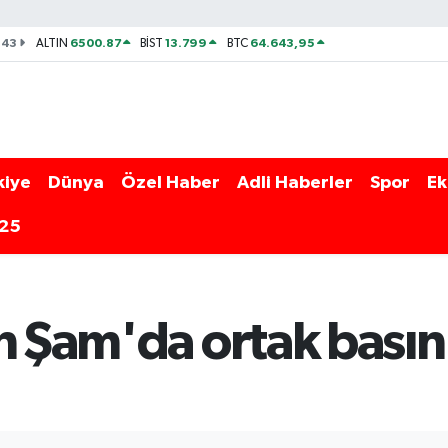
143
6500.87
13.799
64.643,95
ALTIN
BİST
BTC
kiye
Dünya
Özel Haber
Adli Haberler
Spor
Ek
025
n Şam'da ortak basın 