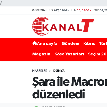
/
47,6704
55,0406
64,2
07-08-2026
USD
EUR
GBP
Ana sayfa
Gündem
Kıbrıs
Tür
Magazin
Köşe Yazarları
Seçim 2
HABERLER
DÜNYA
Şara ile Macro
düzenledi