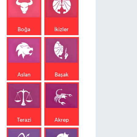
Boğa
İkizler
Aslan
Başak
Terazi
Akrep