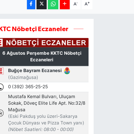
-
+
A
A
KTC Nöbetçi Eczaneler