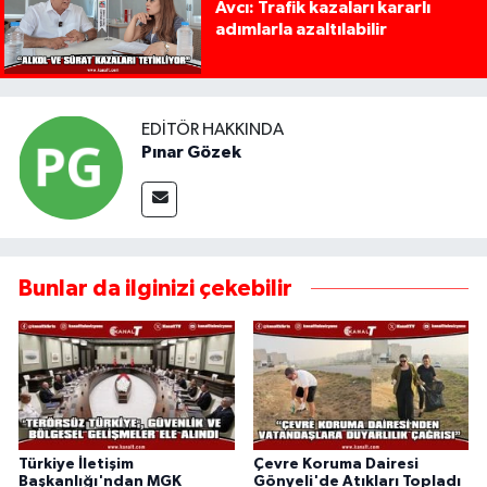
Avcı: Trafik kazaları kararlı
adımlarla azaltılabilir
EDITÖR HAKKINDA
Pınar Gözek
Bunlar da ilginizi çekebilir
Türkiye İletişim
Çevre Koruma Dairesi
Başkanlığı'ndan MGK
Gönyeli'de Atıkları Topladı