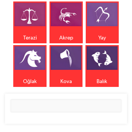
Terazi
Akrep
Yay
Oğlak
Kova
Balık