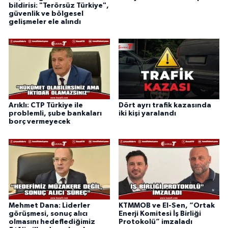
bildirisi: "Terörsüz Türkiye",
güvenlik ve bölgesel
gelişmeler ele alındı
Arıklı: CTP Türkiye ile
Dört ayrı trafik kazasında
problemli, şube bankaları
iki kişi yaralandı
borç vermeyecek
Mehmet Dana: Liderler
KTMMOB ve El-Sen, “Ortak
görüşmesi, sonuç alıcı
Enerji Komitesi İş Birliği
olmasını hedeflediğimiz
Protokolü” imzaladı