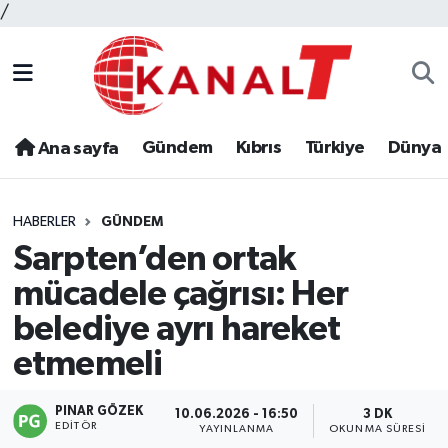
/
Gündem
Kıbrıs
Türkiye
Dünya
Ana sayfa
HABERLER
GÜNDEM
Sarpten’den ortak
mücadele çağrısı: Her
belediye ayrı hareket
etmemeli
PINAR GÖZEK
10.06.2026 - 16:50
3 DK
EDITÖR
YAYINLANMA
OKUNMA SÜRESI