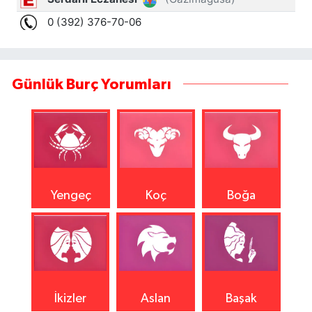
Günlük Burç Yorumları
Yengeç
Koç
Boğa
İkizler
Aslan
Başak