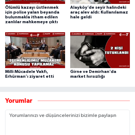
Ölümlü kazayı üstlenmek
Alayköy’de seyir halindeki
için polise yalan beyanda
araç alev aldı: Kullanılamaz
bulunmakla itham edilen
hale geldi
zanlılar mahkemeye çıktı
Milli Mücadele Vakfı,
Girne ve Demirhan’da
Erhürman’ı ziyaret etti
market hırsızlığı
Yorumlar