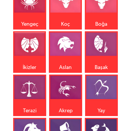
Yengeç
Koç
Boğa
İkizler
Aslan
Başak
Terazi
Akrep
Yay