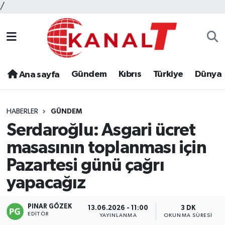
/
Gündem
Kıbrıs
Türkiye
Dünya
Ana sayfa
HABERLER
GÜNDEM
Serdaroğlu: Asgari ücret
masasının toplanması için
Pazartesi günü çağrı
yapacağız
PINAR GÖZEK
13.06.2026 - 11:00
3 DK
EDITÖR
YAYINLANMA
OKUNMA SÜRESI