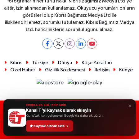
fotoğrafların her türlü hakkı Kıbrıs Bağımsız Medya Ltd'ye
aittir, izin alınmadan kullanılamaz. Okuyucu yorumları onların
görüşleri olup Kıbrıs Bağımsız Medya Ltd ile
ilişkilendirilemez, sorumlu tutulamaz. Kıbrıs Bağımsız Medya
Ltd. harici linklerin sorumluluğunu almaz.
Kıbrıs
Türkiye
Dünya
Köşe Yazarları
Özel Haber
Gizlilik Sözleşmesi
İletişim
Künye
×
GOOGLE'DA BİZİ TAKİP EDİN
Kanal T 'yi kaynak olarak ekleyin
RSS
Copyright © 2026. Her hakkı saklıdır.
Kıbrıs'taki son gelişmeleri Google'da daha sık görün.
Kaynak olarak ekle
Haber Yazılımı:
TE Bilişim